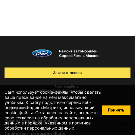
Ремонт автомобилей
Сервис Ford в Москве
Заказать звонок
Режим работы:
с 9:00 до 21:00
без выходных
Сайт использует cookie-файлы, чтобы сделать
ваше пребывание на нем максимально
удобным. К cайту подключен сервис веб-
Информация
аналитики Яндекс.Метрика, использующий
Принять
cookie-файлы
. Оставаясь на сайте, вы даете
свое
согласие на обработку персональных
Ремонт Ford по моделям
данных
в порядке, указанном в
политике
обработки персональных данных
Прайс-лист на ремонт Форд