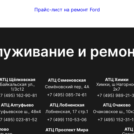
Прайс-лист на ремонт Ford
луживание и ремо
АТЦ Щёлковская
АТЦ Химки
АТЦ Семеновская
Байкальская ул.,
Химки, ш Нагорно
Семёновский пер, 4А
1/3с12
2к7
+7 (495) 085-74-61
7 (495) 162-90-81
+7 (495) 989-21-
АТЦ Алтуфьево
АТЦ Лобненская
АТЦ Очаково
туфьевское ш., 48к4
Лобненская, 17 стр.1
Очаковское ш., 10к
7 (495) 023-81-52
+7 (499) 110-53-06
+7 (495) 152-31-1
лово
АТЦ
АТЦ Проспект Мира
львар,
Сосно