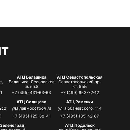
нт
АТЦ Балашиха
АТЦ Севастопольская
е,
Балашиха, Леоновское
Севастопольский пр-
ш. вл.8
кт, 95Б
31
+7 (495) 431-63-63
+7 (499) 653-72-12
АТЦ Солнцево
АТЦ Раменки
2с2
ул.Главмосстроя 7а
ул. Лобачевского, 114
1
+7 (495) 125-38-41
+7 (495) 135-42-87
 Зеленоград
АТЦ Подольск
вая аллея, 4,
пр-т Юных ленинцев