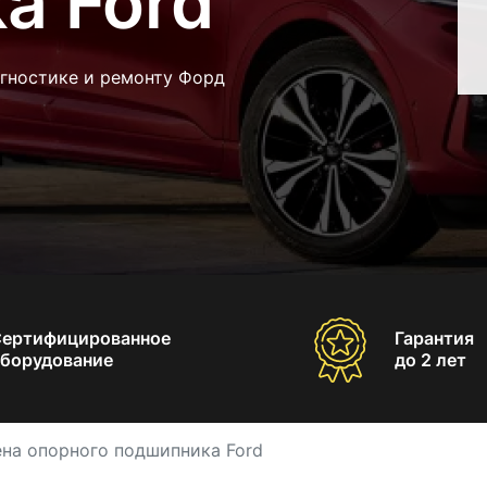
а Ford
агностике и ремонту Форд
Сертифицированное
Гарантия
борудование
до 2 лет
на опорного подшипника Ford