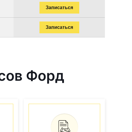
Записаться
Записаться
сов Форд