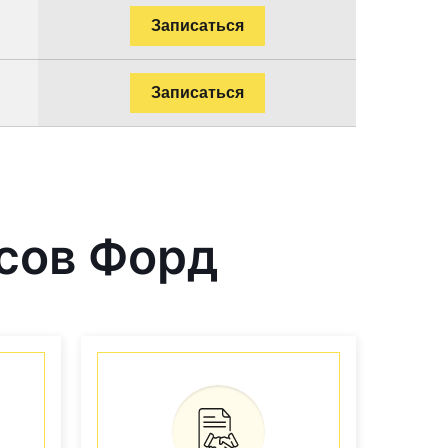
Записаться
Записаться
сов Форд