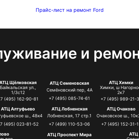
Прайс-лист на ремонт Ford
луживание и ремо
АТЦ Щёлковская
АТЦ Химки
АТЦ Семеновская
Байкальская ул.,
Химки, ш Нагорно
Семёновский пер, 4А
1/3с12
2к7
+7 (495) 085-74-61
7 (495) 162-90-81
+7 (495) 989-21-
АТЦ Алтуфьево
АТЦ Лобненская
АТЦ Очаково
туфьевское ш., 48к4
Лобненская, 17 стр.1
Очаковское ш., 10к
7 (495) 023-81-52
+7 (499) 110-53-06
+7 (495) 152-31-1
лово
АТЦ
АТЦ Проспект Мира
львар,
Сосно