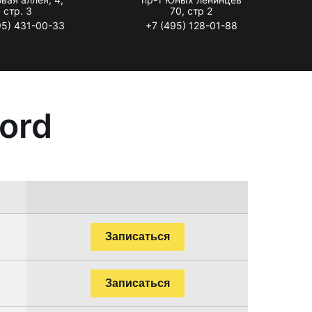
стр. 3
70, стр 2
95) 431-00-33
+7 (495) 128-01-88
ord
Записаться
Записаться