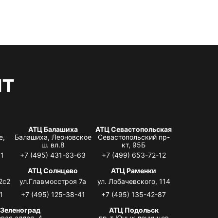
нт
АТЦ Балашиха
АТЦ Севастопольская
е,
Балашиха, Леоновское
Севастопольский пр-
ш. вл.8
кт, 95Б
31
+7 (495) 431-63-63
+7 (499) 653-72-12
АТЦ Солнцево
АТЦ Раменки
2с2
ул.Главмосстроя 7а
ул. Лобачевского, 114
1
+7 (495) 125-38-41
+7 (495) 135-42-87
 Зеленоград
АТЦ Подольск
вая аллея, 4,
пр-т Юных ленинцев