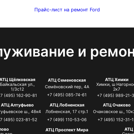
Прайс-лист на ремонт Ford
луживание и ремо
АТЦ Щёлковская
АТЦ Химки
АТЦ Семеновская
Байкальская ул.,
Химки, ш Нагорно
Семёновский пер, 4А
1/3с12
2к7
+7 (495) 085-74-61
7 (495) 162-90-81
+7 (495) 989-21-
АТЦ Алтуфьево
АТЦ Лобненская
АТЦ Очаково
туфьевское ш., 48к4
Лобненская, 17 стр.1
Очаковское ш., 10к
7 (495) 023-81-52
+7 (499) 110-53-06
+7 (495) 152-31-1
лово
АТЦ
АТЦ Проспект Мира
львар,
Сосно