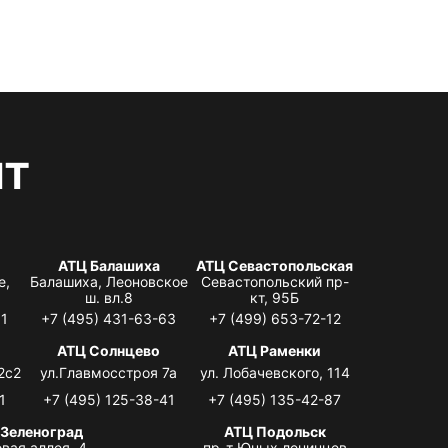
нт
АТЦ Балашиха
АТЦ Севастопольская
е,
Балашиха, Леоновское
Севастопольский пр-
ш. вл.8
кт, 95Б
31
+7 (495) 431-63-63
+7 (499) 653-72-12
АТЦ Солнцево
АТЦ Раменки
2с2
ул.Главмосстроя 7а
ул. Лобачевского, 114
1
+7 (495) 125-38-41
+7 (495) 135-42-87
 Зеленоград
АТЦ Подольск
вая аллея, 4,
пр-т Юных ленинцев