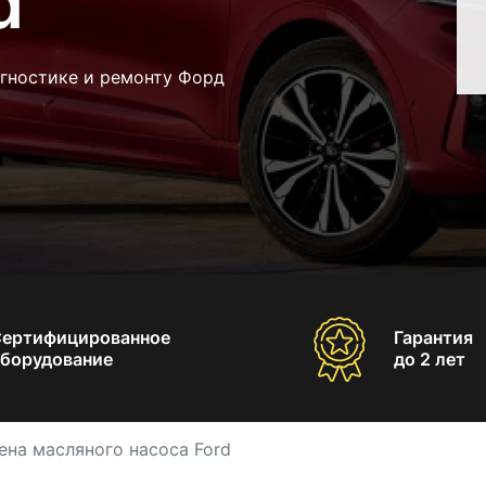
d
агностике и ремонту Форд
Сертифицированное
Гарантия
борудование
до 2 лет
ена масляного насоса Ford