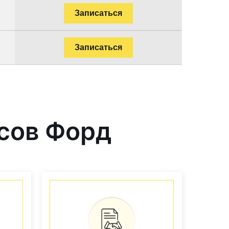
Записаться
Записаться
сов Форд