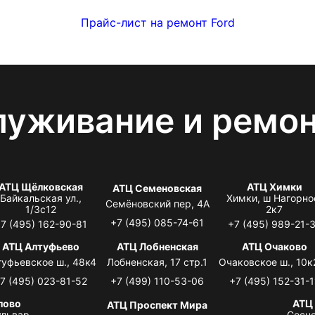
Прайс-лист на ремонт Ford
луживание и ремо
АТЦ Щёлковская
АТЦ Химки
АТЦ Семеновская
Байкальская ул.,
Химки, ш Нагорно
Семёновский пер, 4А
1/3с12
2к7
+7 (495) 085-74-61
7 (495) 162-90-81
+7 (495) 989-21-
АТЦ Алтуфьево
АТЦ Лобненская
АТЦ Очаково
туфьевское ш., 48к4
Лобненская, 17 стр.1
Очаковское ш., 10к
7 (495) 023-81-52
+7 (499) 110-53-06
+7 (495) 152-31-1
лово
АТЦ
АТЦ Проспект Мира
львар,
Сосно