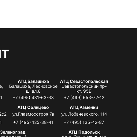
нт
АТЦ Балашиха
АТЦ Севастопольская
е,
Балашиха, Леоновское
Севастопольский пр-
ш. вл.8
кт, 95Б
31
+7 (495) 431-63-63
+7 (499) 653-72-12
АТЦ Солнцево
АТЦ Раменки
2с2
ул.Главмосстроя 7а
ул. Лобачевского, 114
1
+7 (495) 125-38-41
+7 (495) 135-42-87
 Зеленоград
АТЦ Подольск
вая аллея, 4,
пр-т Юных ленинцев