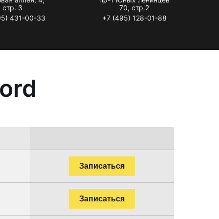
стр. 3
70, стр 2
95) 431-00-33
+7 (495) 128-01-88
ord
Записаться
Записаться