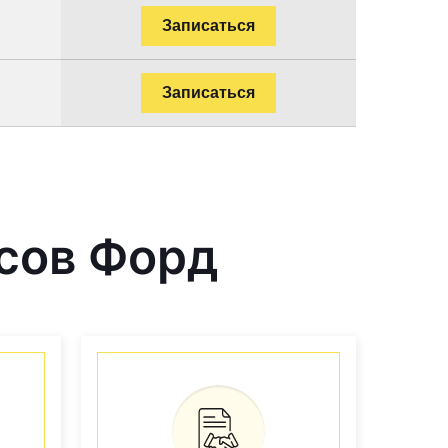
Записаться
Записаться
сов Форд