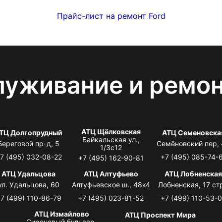
Прайс-лист на ремонт Ford
луживание и ремо
АТЦ Щёлковская
ТЦ Долгопрудный
АТЦ Семеновска
Байкальская ул.,
Береговой пр-д, 5
Семёновский пер,
1/3с12
7 (495) 032-08-22
+7 (495) 085-74-
+7 (495) 162-90-81
АТЦ Удальцова
АТЦ Алтуфьево
АТЦ Лобненска
ул. Удальцова, 60
Алтуфьевское ш., 48к4
Лобненская, 17 стр
7 (499) 110-86-79
+7 (495) 023-81-52
+7 (499) 110-53-
АТЦ Измайлово
АТЦ Проспект Мира
Сиреневый бульвар,