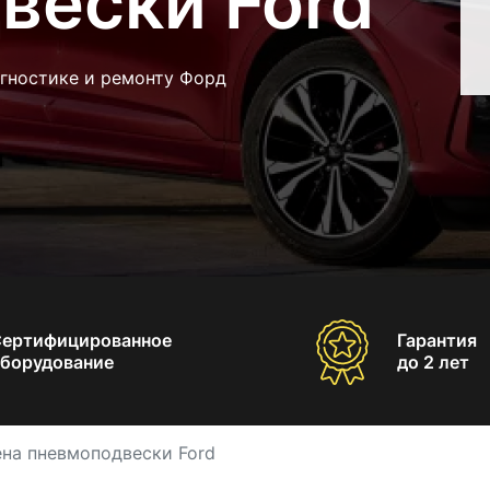
вески Ford
агностике и ремонту Форд
Сертифицированное
Гарантия
борудование
до 2 лет
на пневмоподвески Ford