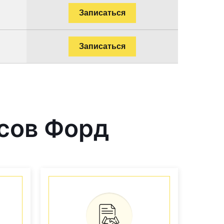
Записаться
Записаться
сов Форд