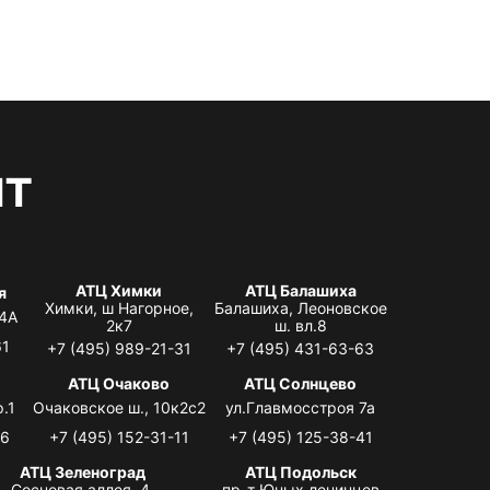
нт
АТЦ Химки
АТЦ Балашиха
я
Химки, ш Нагорное,
Балашиха, Леоновское
 4А
2к7
ш. вл.8
61
+7 (495) 989-21-31
+7 (495) 431-63-63
я
АТЦ Очаково
АТЦ Солнцево
.1
Очаковское ш., 10к2с2
ул.Главмосстроя 7а
06
+7 (495) 152-31-11
+7 (495) 125-38-41
АТЦ Зеленоград
АТЦ Подольск
Сосновая аллея, 4,
пр-т Юных ленинцев