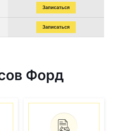
Записаться
Записаться
сов Форд