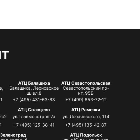
нт
АТЦ Балашиха
АТЦ Севастопольская
е,
Балашиха, Леоновское
Севастопольский пр-
ш. вл.8
кт, 95Б
31
+7 (495) 431-63-63
+7 (499) 653-72-12
АТЦ Солнцево
АТЦ Раменки
2с2
ул.Главмосстроя 7а
ул. Лобачевского, 114
1
+7 (495) 125-38-41
+7 (495) 135-42-87
 Зеленоград
АТЦ Подольск
вая аллея, 4,
пр-т Юных ленинцев