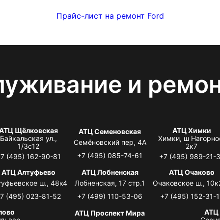
Прайс-лист на ремонт Ford
луживание и ремо
АТЦ Щёлковская
АТЦ Химки
АТЦ Семеновская
Байкальская ул.,
Химки, ш Нагорно
Семёновский пер, 4А
1/3с12
2к7
+7 (495) 085-74-61
7 (495) 162-90-81
+7 (495) 989-21-
АТЦ Алтуфьево
АТЦ Лобненская
АТЦ Очаково
туфьевское ш., 48к4
Лобненская, 17 стр.1
Очаковское ш., 10к
7 (495) 023-81-52
+7 (499) 110-53-06
+7 (495) 152-31-1
лово
АТЦ
АТЦ Проспект Мира
львар,
Сосно