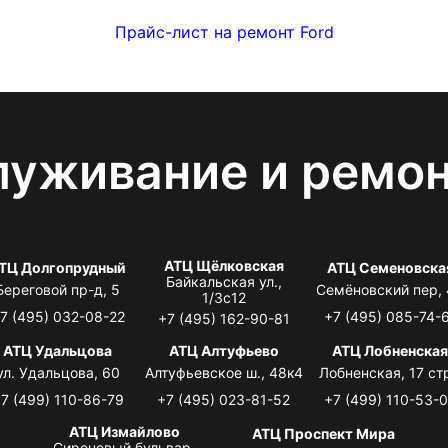
Прайс-лист на ремонт Ford
луживание и ремо
АТЦ Щёлковская
ТЦ Долгопрудный
АТЦ Семеновска
Байкальская ул.,
Береговой пр-д, 5
Семёновский пер,
1/3с12
7 (495) 032-08-22
+7 (495) 085-74-
+7 (495) 162-90-81
АТЦ Удальцова
АТЦ Алтуфьево
АТЦ Лобненска
ул. Удальцова, 60
Алтуфьевское ш., 48к4
Лобненская, 17 стр
7 (499) 110-86-79
+7 (495) 023-81-52
+7 (499) 110-53-
АТЦ Измайлово
АТЦ Проспект Мира
Сиреневый бульвар,