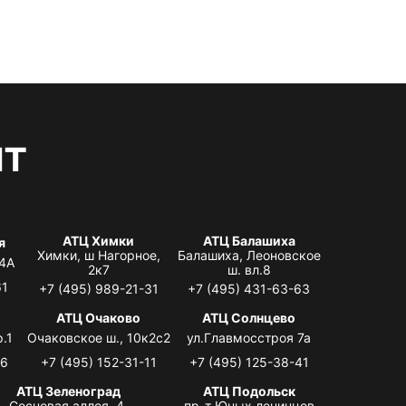
нт
АТЦ Химки
АТЦ Балашиха
я
Химки, ш Нагорное,
Балашиха, Леоновское
 4А
2к7
ш. вл.8
61
+7 (495) 989-21-31
+7 (495) 431-63-63
я
АТЦ Очаково
АТЦ Солнцево
.1
Очаковское ш., 10к2с2
ул.Главмосстроя 7а
06
+7 (495) 152-31-11
+7 (495) 125-38-41
АТЦ Зеленоград
АТЦ Подольск
Сосновая аллея, 4,
пр-т Юных ленинцев