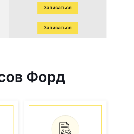
Записаться
Записаться
сов Форд