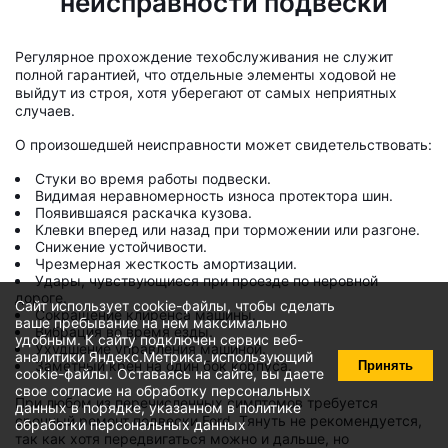
неисправности подвески
Регулярное прохождение техобслуживания не служит
полной гарантией, что отдельные элементы ходовой не
выйдут из строя, хотя уберегают от самых неприятных
случаев.
О произошедшей неисправности может свидетельствовать:
Стуки во время работы подвески.
Видимая неравномерность износа протектора шин.
Появившаяся раскачка кузова.
Клевки вперед или назад при торможении или разгоне.
Снижение устойчивости.
Чрезмерная жесткость амортизации.
Удары, чувствующиеся при проезде по неровной
дороге.
Сайт использует cookie-файлы, чтобы сделать
Сокращение клиренса машины.
ваше пребывание на нем максимально
Вибрация во время езды.
удобным. К cайту подключен сервис веб-
Ухудшение управления машиной.
аналитики Яндекс.Метрика, использующий
Заметный крен на один бок корпуса.
Принять
cookie-файлы
. Оставаясь на сайте, вы даете
свое
согласие на обработку персональных
При любом из перечисленных симптомов требуется
данных
в порядке, указанном в
политике
срочный ремонт подвески Ford. Тянуть не рекомендуется,
обработки персональных данных
так как хотя передвигаться можно и дальше, но