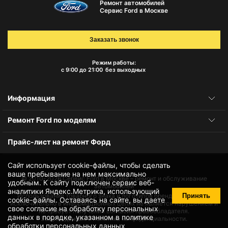
Ремонт автомобилей
Сервис Ford в Москве
Заказать звонок
Режим работы:
с 9:00 до 21:00
без выходных
Информация
Ремонт Ford по моделям
Прайс-лист на ремонт Форд
Сайт использует cookie-файлы, чтобы сделать
ваше пребывание на нем максимально
© 2010-2026
Сервис Ford в Москве – ремонт и обслуживание
удобным. К cайту подключен сервис веб-
автомобилей
аналитики Яндекс.Метрика, использующий
Принять
Использование товарного знака и логотипов бренда происходит
cookie-файлы
. Оставаясь на сайте, вы даете
исключительно в информационных целях не является нарушением и
свое
согласие на обработку персональных
не требует получения согласия правообладателя.
данных
в порядке, указанном в
политике
Защита данных и политика конфиденциальности.
обработки персональных данных