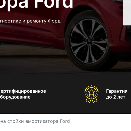
ора Ford
агностике и ремонту Форд
Сертифицированное
Гарантия
борудование
до 2 лет
на стойки амортизатора Ford