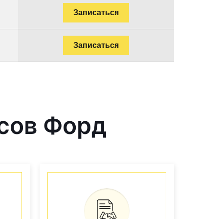
Записаться
Записаться
сов Форд