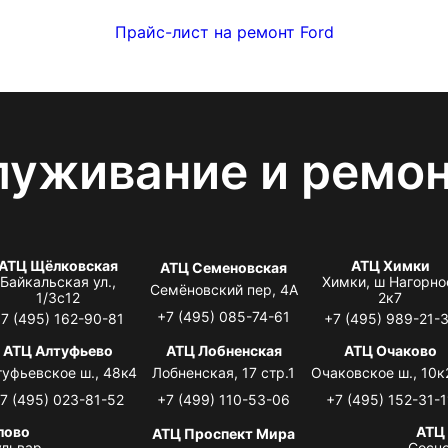
Прайс-лист на ремонт Ford
луживание и ремо
АТЦ Щёлковская
АТЦ Химки
АТЦ Семеновская
Байкальская ул.,
Химки, ш Нагорно
Семёновский пер, 4А
1/3с12
2к7
+7 (495) 085-74-61
7 (495) 162-90-81
+7 (495) 989-21-
АТЦ Алтуфьево
АТЦ Лобненская
АТЦ Очаково
туфьевское ш., 48к4
Лобненская, 17 стр.1
Очаковское ш., 10к
7 (495) 023-81-52
+7 (499) 110-53-06
+7 (495) 152-31-1
лово
АТЦ
АТЦ Проспект Мира
львар,
Сосно