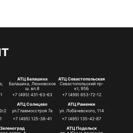
нт
АТЦ Балашиха
АТЦ Севастопольская
е,
Балашиха, Леоновское
Севастопольский пр-
ш. вл.8
кт, 95Б
31
+7 (495) 431-63-63
+7 (499) 653-72-12
АТЦ Солнцево
АТЦ Раменки
2с2
ул.Главмосстроя 7а
ул. Лобачевского, 114
1
+7 (495) 125-38-41
+7 (495) 135-42-87
 Зеленоград
АТЦ Подольск
вая аллея, 4,
пр-т Юных ленинцев