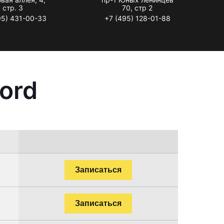
стр. 3
70, стр 2
95) 431-00-33
+7 (495) 128-01-88
ord
Записаться
Записаться