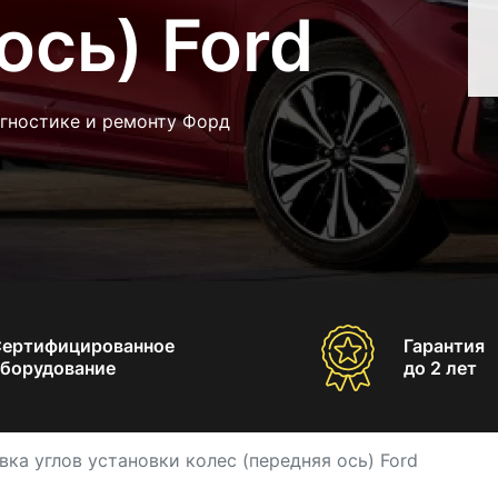
ось) Ford
агностике и ремонту Форд
Сертифицированное
Гарантия
борудование
до 2 лет
вка углов установки колес (передняя ось) Ford