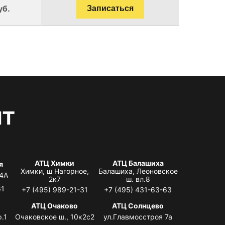
уб.
Записаться
нт
АТЦ Химки
АТЦ Балашиха
я
Химки, ш Нагорное,
Балашиха, Леоновское
 4А
2к7
ш. вл.8
61
+7 (495) 989-21-31
+7 (495) 431-63-63
я
АТЦ Очаково
АТЦ Солнцево
.1
Очаковское ш., 10к2с2
ул.Главмосстроя 7а