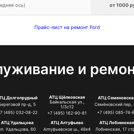
едняя ось)
от 1000 р
Прайс-лист на ремонт Ford
луживание и ремо
АТЦ Щёлковская
ТЦ Долгопрудный
АТЦ Семеновска
Байкальская ул.,
Береговой пр-д, 5
Семёновский пер,
1/3с12
7 (495) 032-08-22
+7 (495) 085-74-
+7 (495) 162-90-81
АТЦ Удальцова
АТЦ Алтуфьево
АТЦ Лобненска
ул. Удальцова, 60
Алтуфьевское ш., 48к4
Лобненская, 17 стр