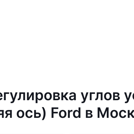
егулировка углов 
я ось) Ford в Мос