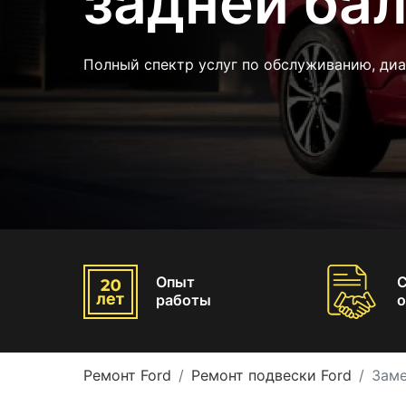
задней бал
Полный спектр услуг по обслуживанию, ди
Опыт
работы
о
Ремонт Ford
Ремонт подвески Ford
Заме