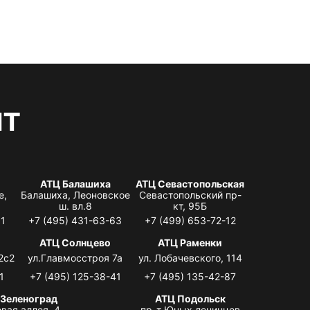
нт
АТЦ Балашиха
АТЦ Севастопольская
е,
Балашиха, Леоновское
Севастопольский пр-
ш. вл.8
кт, 95Б
31
+7 (495) 431-63-63
+7 (499) 653-72-12
АТЦ Солнцево
АТЦ Раменки
2с2
ул.Главмосстроя 7а
ул. Лобачевского, 114
1
+7 (495) 125-38-41
+7 (495) 135-42-87
 Зеленоград
АТЦ Подольск
вая аллея, 4,
пр-т Юных ленинцев