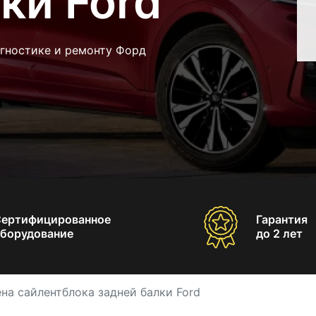
ки Ford
агностике и ремонту Форд
Сертифицированное
Гарантия
борудование
до 2 лет
на сайлентблока задней балки Ford