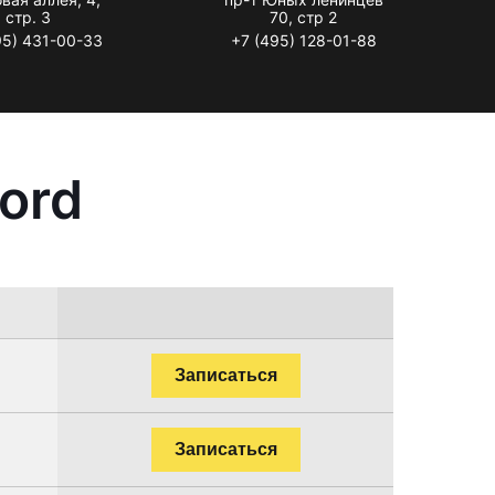
стр. 3
70, стр 2
95) 431-00-33
+7 (495) 128-01-88
ord
Записаться
Записаться