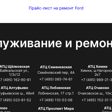
Прайс-лист на ремонт Ford
луживание и ремо
АТЦ Щёлковская
АТЦ Химки
АТЦ Семеновская
Байкальская ул.,
Химки, ш Нагорно
Семёновский пер, 4А
1/3с12
2к7
+7 (495) 085-74-61
7 (495) 162-90-81
+7 (495) 989-21-
АТЦ Алтуфьево
АТЦ Лобненская
АТЦ Очаково
туфьевское ш., 48к4
Лобненская, 17 стр.1
Очаковское ш., 10к
7 (495) 023-81-52
+7 (499) 110-53-06
+7 (495) 152-31-1
лово
АТЦ
АТЦ Проспект Мира
львар,
Сосно