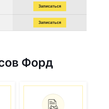
Записаться
Записаться
сов Форд