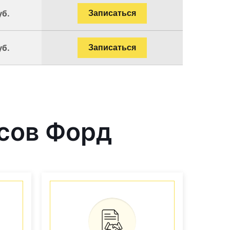
уб.
Записаться
уб.
Записаться
сов Форд