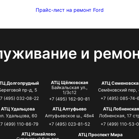
Прайс-лист на ремонт Ford
луживание и ремо
АТЦ Щёлковская
ТЦ Долгопрудный
АТЦ Семеновска
Байкальская ул.,
Береговой пр-д, 5
Семёновский пер,
1/3с12
7 (495) 032-08-22
+7 (495) 085-74-
+7 (495) 162-90-81
АТЦ Удальцова
АТЦ Алтуфьево
АТЦ Лобненска
ул. Удальцова, 60
Алтуфьевское ш., 48к4
Лобненская, 17 стр
7 (499) 110-86-79
+7 (495) 023-81-52
+7 (499) 110-53-
АТЦ Измайлово
АТЦ Проспект Мира
Сиреневый бульвар,