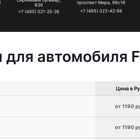
2
проспект Мира, 96с16
83б
+7 (495) 023-42-98
+7 (495) 021-25-26
 для автомобиля F
Цена в Ру
от 1190 р
от 1190 р