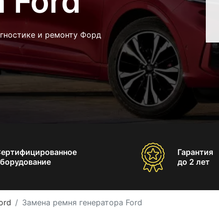
 Ford
агностике и ремонту Форд
Сертифицированное
Гарантия
борудование
до 2 лет
ord
Замена ремня генератора Ford