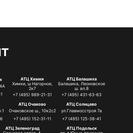
нт
АТЦ Химки
АТЦ Балашиха
я
Химки, ш Нагорное,
Балашиха, Леоновское
 4А
2к7
ш. вл.8
61
+7 (495) 989-21-31
+7 (495) 431-63-63
я
АТЦ Очаково
АТЦ Солнцево
.1
Очаковское ш., 10к2с2
ул.Главмосстроя 7а
06
+7 (495) 152-31-11
+7 (495) 125-38-41
АТЦ Зеленоград
АТЦ Подольск
Сосновая аллея, 4,
пр-т Юных ленинцев