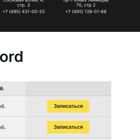
стр. 3
70, стр 2
+7 (495) 431-00-33
+7 (495) 128-01-88
ord
б.
уб.
Записаться
уб.
Записаться