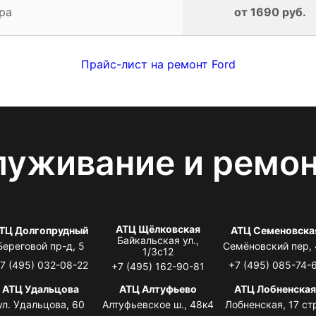
ра
от 1690 руб.
Прайс-лист на ремонт Ford
луживание и ремо
АТЦ Щёлковская
ТЦ Долгопрудный
АТЦ Семеновска
Байкальская ул.,
Береговой пр-д, 5
Семёновский пер,
1/3с12
7 (495) 032-08-22
+7 (495) 085-74-
+7 (495) 162-90-81
АТЦ Удальцова
АТЦ Алтуфьево
АТЦ Лобненска
ул. Удальцова, 60
Алтуфьевское ш., 48к4
Лобненская, 17 стр