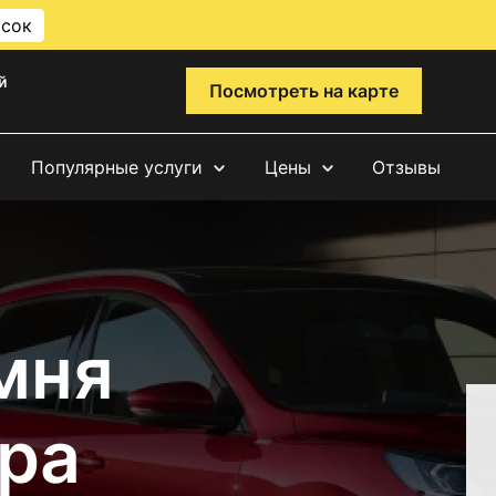
исок
й
Посмотреть на карте
Популярные услуги
Цены
Отзывы
мня
ра