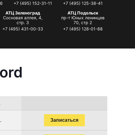
06
+7 (495) 152-31-11
+7 (495) 125-38-41
АТЦ Зеленоград
АТЦ Подольск
Сосновая аллея, 4,
пр-т Юных ленинцев
стр. 3
70, стр 2
+7 (495) 431-00-33
+7 (495) 128-01-88
ord
.
.
Записаться