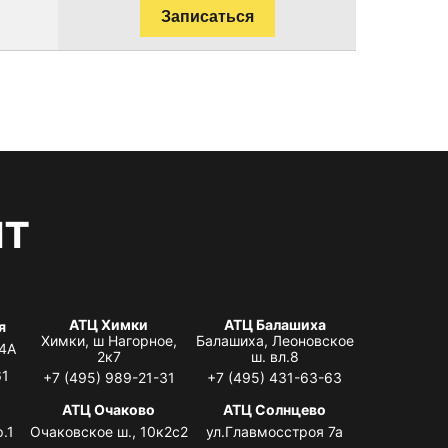
Записаться
нт
АТЦ Химки
АТЦ Балашиха
я
Химки, ш Нагорное,
Балашиха, Леоновское
 4А
2к7
ш. вл.8
61
+7 (495) 989-21-31
+7 (495) 431-63-63
я
АТЦ Очаково
АТЦ Солнцево
.1
Очаковское ш., 10к2с2
ул.Главмосстроя 7а