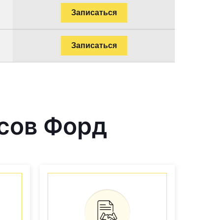
Записаться
Записаться
сов Форд