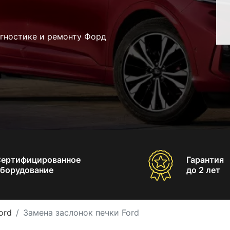
агностике и ремонту Форд
Сертифицированное
Гарантия
борудование
до 2 лет
ord
Замена заслонок печки Ford