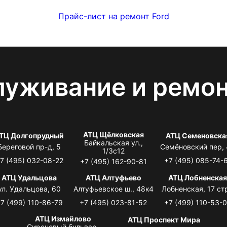
Прайс-лист на ремонт Ford
луживание и ремо
АТЦ Щёлковская
ТЦ Долгопрудный
АТЦ Семеновска
Байкальская ул.,
Береговой пр-д, 5
Семёновский пер,
1/3с12
7 (495) 032-08-22
+7 (495) 085-74-
+7 (495) 162-90-81
АТЦ Удальцова
АТЦ Алтуфьево
АТЦ Лобненска
ул. Удальцова, 60
Алтуфьевское ш., 48к4
Лобненская, 17 стр
7 (499) 110-86-79
+7 (495) 023-81-52
+7 (499) 110-53-
АТЦ Измайлово
АТЦ Проспект Мира
Сиреневый бульвар,