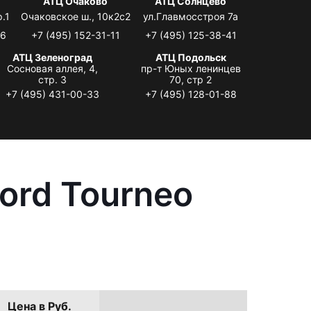
я
АТЦ Очаково
АТЦ Солнцево
.1
Очаковское ш., 10к2с2
ул.Главмосстроя 7а
06
+7 (495) 152-31-11
+7 (495) 125-38-41
АТЦ Зеленоград
АТЦ Подольск
Сосновая аллея, 4,
пр-т Юных ленинцев
стр. 3
70, стр 2
+7 (495) 431-00-33
+7 (495) 128-01-88
ord Tourneo
Цена в Руб.