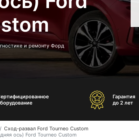
ось) Ford
ustom
агностике и ремонту Форд
Сертифицированное
Гарантия
борудование
до 2 лет
Сход-развал Ford Tourneo Custom
дняя ось) Ford Tourneo Custom