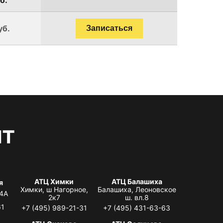
уб.
Записаться
нт
АТЦ Химки
АТЦ Балашиха
я
Химки, ш Нагорное,
Балашиха, Леоновское
 4А
2к7
ш. вл.8
61
+7 (495) 989-21-31
+7 (495) 431-63-63