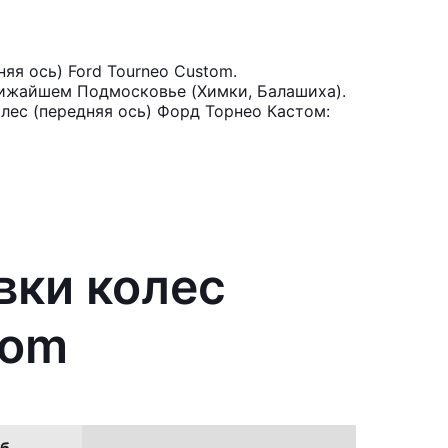
яя ось) Ford Tourneo Custom.
лижайшем Подмосковье (Химки, Балашиха).
олес (передняя ось) Форд Торнео Кастом:
вки колес
tom
б.