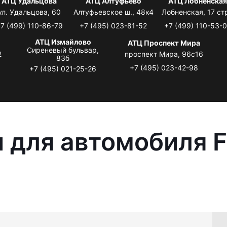
АТЦ Удальцова
АТЦ Алтуфьево
АТЦ Лобненска
ул. Удальцова, 60
Алтуфьевское ш., 48к4
Лобненская, 17 стр
7 (499) 110-86-79
+7 (495) 023-81-52
+7 (499) 110-53-
АТЦ Измайлово
АТЦ Проспект Мира
Сиреневый бульвар,
2
проспект Мира, 96с16
83б
+7 (495) 023-42-98
+7 (495) 021-25-26
 для автомобиля F