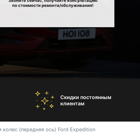
Звоните сейчас, получайте консультацию
по стоимости ремонта/обслуживания!
Скидки постоянным
клиентам
 колес (передняя ось) Ford Expedition