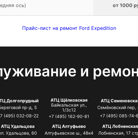
едняя ось)
от 1000 р
Прайс-лист на ремонт Ford Expedition
луживание и ремо
АТЦ Щёлковская
ТЦ Долгопрудный
АТЦ Семеновска
Байкальская ул.,
Береговой пр-д, 5
Семёновский пер,
1/3с12
7 (495) 032-08-22
+7 (495) 085-74-
+7 (495) 162-90-81
АТЦ Удальцова
АТЦ Алтуфьево
АТЦ Лобненска
ул. Удальцова, 60
Алтуфьевское ш., 48к4
Лобненская, 17 стр