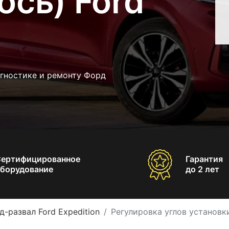
ось) Ford
агностике и ремонту Форд
Сертифицированное
Гарантия
борудование
до 2 лет
д-развал Ford Expedition
Регулировка углов установки