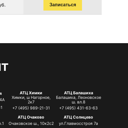
уб.
Записаться
нт
АТЦ Химки
АТЦ Балашиха
я
Химки, ш Нагорное,
Балашиха, Леоновское
 4А
2к7
ш. вл.8
61
+7 (495) 989-21-31
+7 (495) 431-63-63
я
АТЦ Очаково
АТЦ Солнцево
.1
Очаковское ш., 10к2с2
ул.Главмосстроя 7а