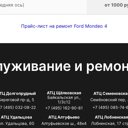
едняя ось)
от 1000 р
Прайс-лист на ремонт Ford Mondeo 4
луживание и ремо
АТЦ Щёлковская
ТЦ Долгопрудный
АТЦ Семеновска
Байкальская ул.,
Береговой пр-д, 5
Семёновский пер,
1/3с12
7 (495) 032-08-22
+7 (495) 085-74-
+7 (495) 162-90-81
АТЦ Удальцова
АТЦ Алтуфьево
АТЦ Лобненска
ул. Удальцова, 60
Алтуфьевское ш., 48к4
Лобненская, 17 стр