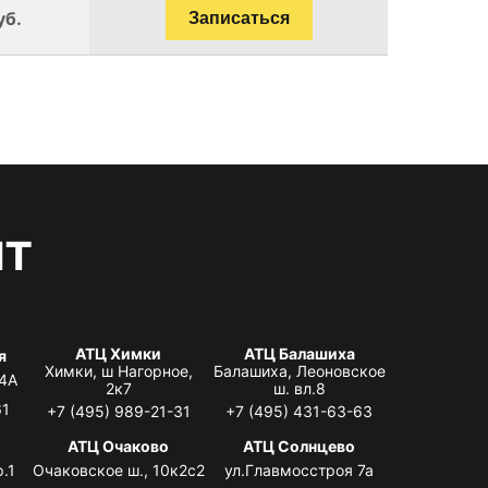
уб.
Записаться
нт
АТЦ Химки
АТЦ Балашиха
я
Химки, ш Нагорное,
Балашиха, Леоновское
 4А
2к7
ш. вл.8
61
+7 (495) 989-21-31
+7 (495) 431-63-63
я
АТЦ Очаково
АТЦ Солнцево
.1
Очаковское ш., 10к2с2
ул.Главмосстроя 7а