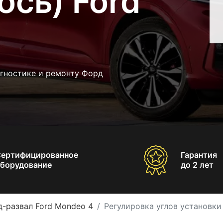
ось) Ford
агностике и ремонту Форд
Сертифицированное
Гарантия
борудование
до 2 лет
-развал Ford Mondeo 4
Регулировка углов установки