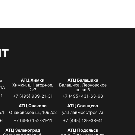
нт
АТЦ Химки
АТЦ Балашиха
я
Химки, ш Нагорное,
Балашиха, Леоновское
 4А
2к7
ш. вл.8
61
+7 (495) 989-21-31
+7 (495) 431-63-63
я
АТЦ Очаково
АТЦ Солнцево
.1
Очаковское ш., 10к2с2
ул.Главмосстроя 7а
06
+7 (495) 152-31-11
+7 (495) 125-38-41
АТЦ Зеленоград
АТЦ Подольск
Сосновая аллея, 4,
пр-т Юных ленинцев