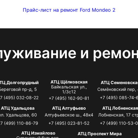
Прайс-лист на ремонт Ford Mondeo 2
луживание и ремо
АТЦ Щёлковская
ТЦ Долгопрудный
АТЦ Семеновска
Байкальская ул.,
Береговой пр-д, 5
Семёновский пер,
1/3с12
7 (495) 032-08-22
+7 (495) 085-74-
+7 (495) 162-90-81
АТЦ Удальцова
АТЦ Алтуфьево
АТЦ Лобненска
ул. Удальцова, 60
Алтуфьевское ш., 48к4
Лобненская, 17 стр
7 (499) 110-86-79
+7 (495) 023-81-52
+7 (499) 110-53-
АТЦ Измайлово
АТЦ Проспект Мира
Сиреневый бульвар,