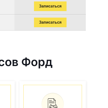
Записаться
Записаться
сов Форд