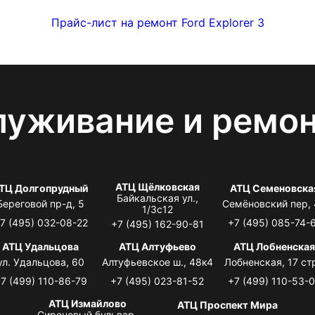
Прайс-лист на ремонт Ford Explorer 3
луживание и ремо
АТЦ Щёлковская
ТЦ Долгопрудный
АТЦ Семеновска
Байкальская ул.,
Береговой пр-д, 5
Семёновский пер,
1/3с12
7 (495) 032-08-22
+7 (495) 085-74-
+7 (495) 162-90-81
АТЦ Удальцова
АТЦ Алтуфьево
АТЦ Лобненска
ул. Удальцова, 60
Алтуфьевское ш., 48к4
Лобненская, 17 стр
7 (499) 110-86-79
+7 (495) 023-81-52
+7 (499) 110-53-
АТЦ Измайлово
АТЦ Проспект Мира
Сиреневый бульвар,