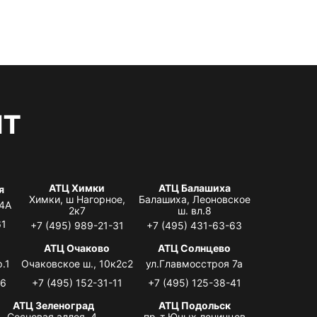
нт
АТЦ Химки
АТЦ Балашиха
я
Химки, ш Нагорное,
Балашиха, Леоновское
 4А
2к7
ш. вл.8
61
+7 (495) 989-21-31
+7 (495) 431-63-63
я
АТЦ Очаково
АТЦ Солнцево
.1
Очаковское ш., 10к2с2
ул.Главмосстроя 7а
06
+7 (495) 152-31-11
+7 (495) 125-38-41
АТЦ Зеленоград
АТЦ Подольск
Сосновая аллея, 4,
пр-т Юных ленинцев