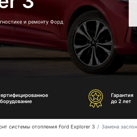
er 3
агностике и ремонту Форд
Сертифицированное
Гарантия
борудование
до 2 лет
онт системы отопления Ford Explorer 3
Замена заслон