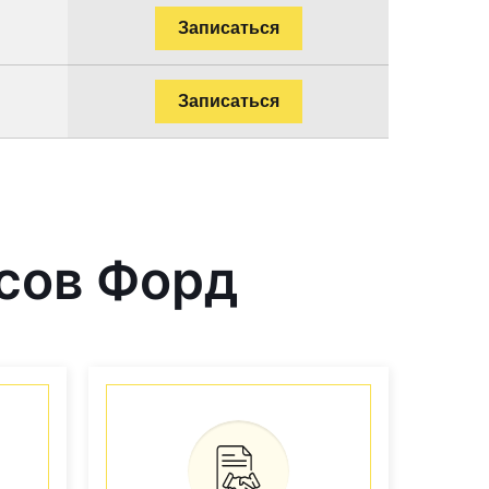
Записаться
Записаться
сов Форд