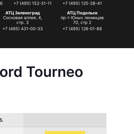
06
+7 (495) 152-31-11
+7 (495) 125-38-41
АТЦ Зеленоград
АТЦ Подольск
Сосновая аллея, 4,
пр-т Юных ленинцев
стр. 3
70, стр 2
+7 (495) 431-00-33
+7 (495) 128-01-88
ord Tourneo
б.