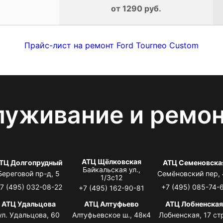
от 1290 руб.
Прайс-лист на ремонт Ford Tourneo Custom
луживание и ремо
АТЦ Щёлковская
ТЦ Долгопрудный
АТЦ Семеновска
Байкальская ул.,
Береговой пр-д, 5
Семёновский пер,
1/3с12
7 (495) 032-08-22
+7 (495) 085-74-
+7 (495) 162-90-81
АТЦ Удальцова
АТЦ Алтуфьево
АТЦ Лобненска
ул. Удальцова, 60
Алтуфьевское ш., 48к4
Лобненская, 17 стр