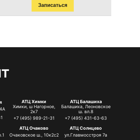
Записаться
нт
АТЦ Химки
АТЦ Балашиха
я
Химки, ш Нагорное,
Балашиха, Леоновское
 4А
2к7
ш. вл.8
61
+7 (495) 989-21-31
+7 (495) 431-63-63
я
АТЦ Очаково
АТЦ Солнцево
.1
Очаковское ш., 10к2с2
ул.Главмосстроя 7а