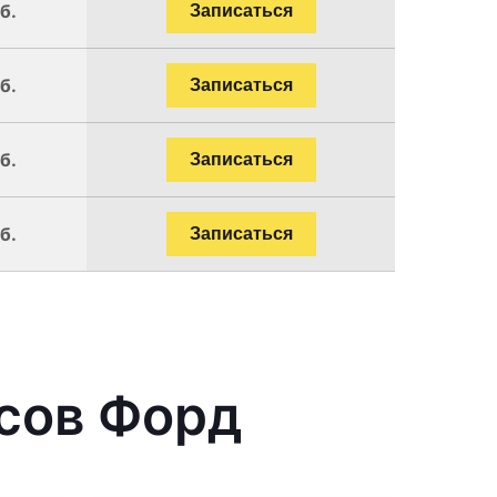
б.
Записаться
б.
Записаться
б.
Записаться
б.
Записаться
сов Форд