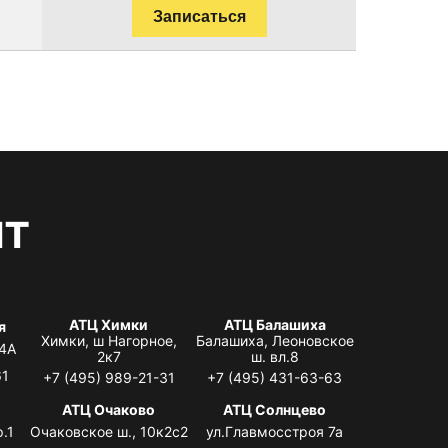
Записаться
нт
АТЦ Химки
АТЦ Балашиха
я
Химки, ш Нагорное,
Балашиха, Леоновское
 4А
2к7
ш. вл.8
61
+7 (495) 989-21-31
+7 (495) 431-63-63
я
АТЦ Очаково
АТЦ Солнцево
.1
Очаковское ш., 10к2с2
ул.Главмосстроя 7а