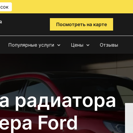
исок
й
Посмотреть на карте
Популярные услуги
Цены
Отзывы
а радиатора
ера Ford