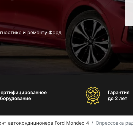
агностике и ремонту Форд
Сертифицированное
Гарантия
борудование
до 2 лет
онт автокондиционера Ford Mondeo 4
Опрессовка ра