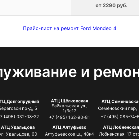
от 2290 руб.
Прайс-лист на ремонт Ford Mondeo 4
луживание и ремо
АТЦ Щёлковская
ТЦ Долгопрудный
АТЦ Семеновска
Байкальская ул.,
Береговой пр-д, 5
Семёновский пер,
1/3с12
7 (495) 032-08-22
+7 (495) 085-74-
+7 (495) 162-90-81
АТЦ Удальцова
АТЦ Алтуфьево
АТЦ Лобненска
ул. Удальцова, 60
Алтуфьевское ш., 48к4
Лобненская, 17 стр