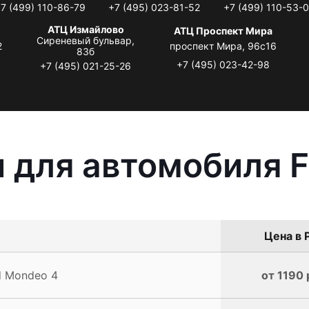
7 (499) 110-86-79
+7 (495) 023-81-52
+7 (499) 110-53-
АТЦ Измайлово
АТЦ Проспект Мира
Сиреневый бульвар,
2
проспект Мира, 96с16
83б
+7 (495) 023-42-98
+7 (495) 021-25-26
 для автомобиля F
Цена в 
d Mondeo 4
от 1190 