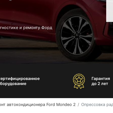
агностике и ремонту Форд
Сертифицированное
Гарантия
борудование
до 2 лет
онт автокондиционера Ford Mondeo 2
Опрессовка ра