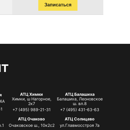
Записаться
нт
АТЦ Химки
АТЦ Балашиха
я
Химки, ш Нагорное,
Балашиха, Леоновское
 4А
2к7
ш. вл.8
61
+7 (495) 989-21-31
+7 (495) 431-63-63
я
АТЦ Очаково
АТЦ Солнцево
.1
Очаковское ш., 10к2с2
ул.Главмосстроя 7а