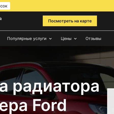
исок
й
Посмотреть на карте
Популярные услуги
Цены
Отзывы
а радиатора
ера Ford