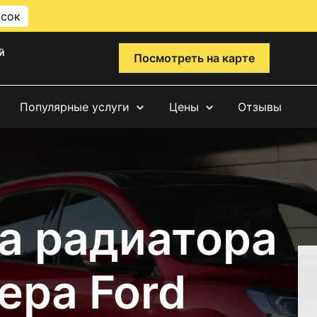
исок
й
Посмотреть на карте
Популярные услуги
Цены
Отзывы
а радиатора
ера Ford