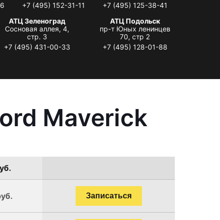
06
+7 (495) 152-31-11
+7 (495) 125-38-41
АТЦ Зеленоград
АТЦ Подольск
Сосновая аллея, 4,
пр-т Юных ленинцев
стр. 3
70, стр 2
+7 (495) 431-00-33
+7 (495) 128-01-88
ord Maverick
уб.
руб.
Записаться