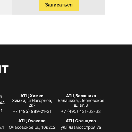
Записаться
нт
АТЦ Химки
АТЦ Балашиха
я
Химки, ш Нагорное,
Балашиха, Леоновское
 4А
2к7
ш. вл.8
61
+7 (495) 989-21-31
+7 (495) 431-63-63
я
АТЦ Очаково
АТЦ Солнцево
.1
Очаковское ш., 10к2с2
ул.Главмосстроя 7а