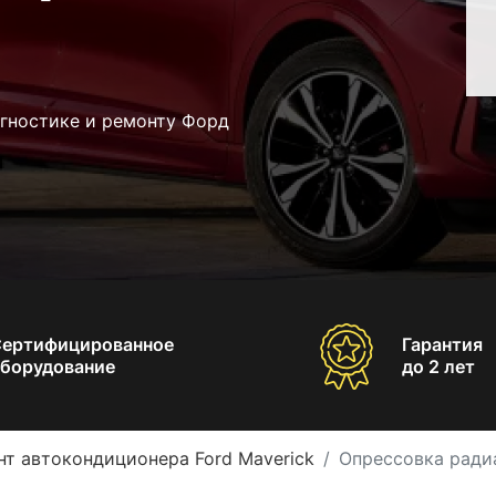
агностике и ремонту Форд
Сертифицированное
Гарантия
борудование
до 2 лет
нт автокондиционера Ford Maverick
Опрессовка ради