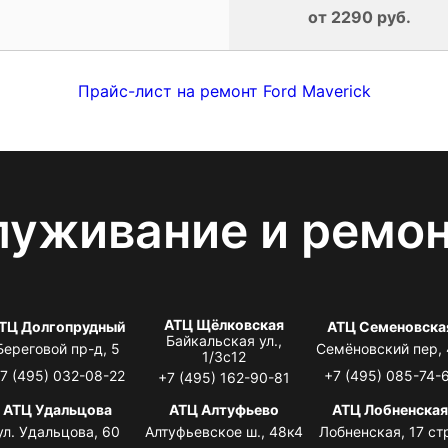
от 2290 руб.
Прайс-лист на ремонт Ford Maverick
луживание и ремо
АТЦ Щёлковская
ТЦ Долгопрудный
АТЦ Семеновска
Байкальская ул.,
Береговой пр-д, 5
Семёновский пер,
1/3с12
7 (495) 032-08-22
+7 (495) 085-74-
+7 (495) 162-90-81
АТЦ Удальцова
АТЦ Алтуфьево
АТЦ Лобненска
ул. Удальцова, 60
Алтуфьевское ш., 48к4
Лобненская, 17 стр