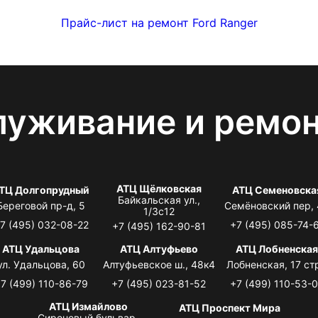
Прайс-лист на ремонт Ford Ranger
луживание и ремо
АТЦ Щёлковская
ТЦ Долгопрудный
АТЦ Семеновска
Байкальская ул.,
Береговой пр-д, 5
Семёновский пер,
1/3с12
7 (495) 032-08-22
+7 (495) 085-74-
+7 (495) 162-90-81
АТЦ Удальцова
АТЦ Алтуфьево
АТЦ Лобненска
ул. Удальцова, 60
Алтуфьевское ш., 48к4
Лобненская, 17 стр
7 (499) 110-86-79
+7 (495) 023-81-52
+7 (499) 110-53-
АТЦ Измайлово
АТЦ Проспект Мира
Сиреневый бульвар,