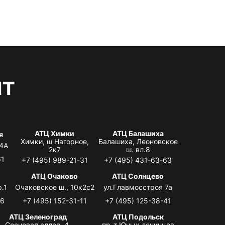
нт
АТЦ Химки
АТЦ Балашиха
я
Химки, ш Нагорное,
Балашиха, Леоновское
 4А
2к7
ш. вл.8
61
+7 (495) 989-21-31
+7 (495) 431-63-63
я
АТЦ Очаково
АТЦ Солнцево
.1
Очаковское ш., 10к2с2
ул.Главмосстроя 7а
06
+7 (495) 152-31-11
+7 (495) 125-38-41
АТЦ Зеленоград
АТЦ Подольск
Сосновая аллея, 4,
пр-т Юных ленинцев