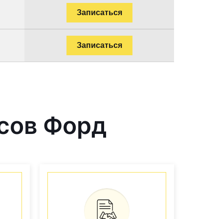
Записаться
Записаться
сов Форд