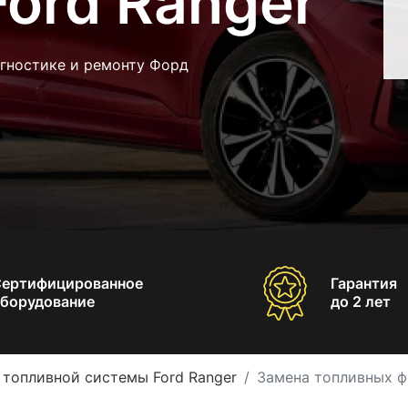
ord Ranger
агностике и ремонту Форд
Сертифицированное
Гарантия
борудование
до 2 лет
 топливной системы Ford Ranger
Замена топливных ф