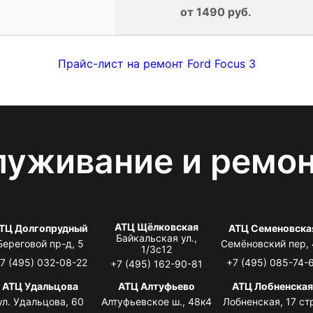
от 1490 руб.
Прайс-лист на ремонт Ford Focus 3
луживание и ремо
АТЦ Щёлковская
ТЦ Долгопрудный
АТЦ Семеновска
Байкальская ул.,
Береговой пр-д, 5
Семёновский пер,
1/3с12
7 (495) 032-08-22
+7 (495) 085-74-
+7 (495) 162-90-81
АТЦ Удальцова
АТЦ Алтуфьево
АТЦ Лобненска
ул. Удальцова, 60
Алтуфьевское ш., 48к4
Лобненская, 17 стр