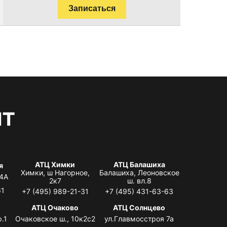
Записаться
нт
АТЦ Химки
АТЦ Балашиха
я
Химки, ш Нагорное,
Балашиха, Леоновское
 4А
2к7
ш. вл.8
61
+7 (495) 989-21-31
+7 (495) 431-63-63
я
АТЦ Очаково
АТЦ Солнцево
.1
Очаковское ш., 10к2с2
ул.Главмосстроя 7а