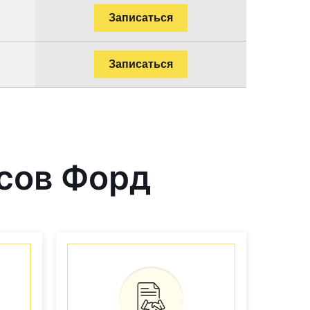
Записаться
Записаться
сов Форд