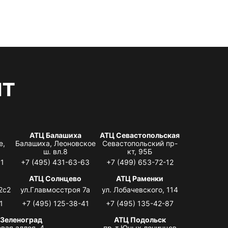
нт
АТЦ Балашиха
АТЦ Севастопольская
е,
Балашиха, Леоновское
Севастопольский пр-
ш. вл.8
кт, 95Б
31
+7 (495) 431-63-63
+7 (499) 653-72-12
АТЦ Солнцево
АТЦ Раменки
2с2
ул.Главмосстроя 7а
ул. Лобачевского, 114
1
+7 (495) 125-38-41
+7 (495) 135-42-87
 Зеленоград
АТЦ Подольск
вая аллея, 4,
пр-т Юных ленинцев