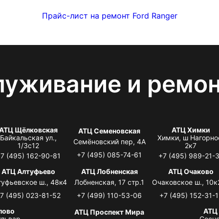
Прайс-лист на ремонт Ford Ranger
луживание и ремо
АТЦ Щёлковская
АТЦ Химки
АТЦ Семеновская
Байкальская ул.,
Химки, ш Нагорно
Семёновский пер, 4А
1/3с12
2к7
+7 (495) 085-74-61
7 (495) 162-90-81
+7 (495) 989-21-
АТЦ Алтуфьево
АТЦ Лобненская
АТЦ Очаково
туфьевское ш., 48к4
Лобненская, 17 стр.1
Очаковское ш., 10к
7 (495) 023-81-52
+7 (499) 110-53-06
+7 (495) 152-31-1
лово
АТЦ
АТЦ Проспект Мира
львар,
Сосно