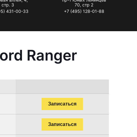
стр. 3
70, стр 2
95) 431-00-33
+7 (495) 128-01-88
ord Ranger
Записаться
Записаться