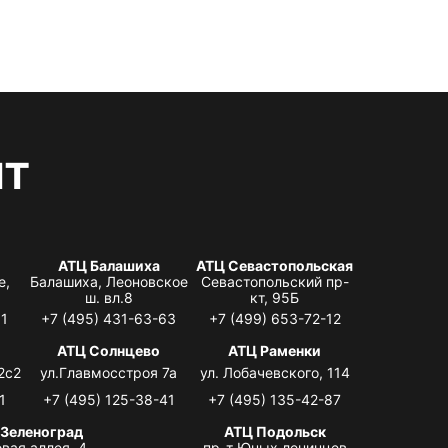
нт
АТЦ Балашиха
АТЦ Севастопольская
е,
Балашиха, Леоновское
Севастопольский пр-
ш. вл.8
кт, 95Б
31
+7 (495) 431-63-63
+7 (499) 653-72-12
АТЦ Солнцево
АТЦ Раменки
2с2
ул.Главмосстроя 7а
ул. Лобачевского, 114
1
+7 (495) 125-38-41
+7 (495) 135-42-87
 Зеленоград
АТЦ Подольск
вая аллея, 4,
пр-т Юных ленинцев