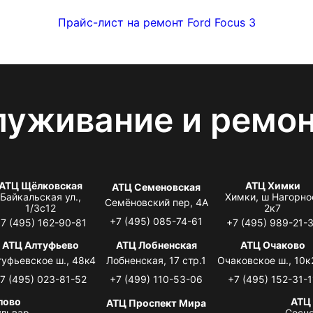
Прайс-лист на ремонт Ford Focus 3
луживание и ремо
АТЦ Щёлковская
АТЦ Химки
АТЦ Семеновская
Байкальская ул.,
Химки, ш Нагорно
Семёновский пер, 4А
1/3с12
2к7
+7 (495) 085-74-61
7 (495) 162-90-81
+7 (495) 989-21-
АТЦ Алтуфьево
АТЦ Лобненская
АТЦ Очаково
туфьевское ш., 48к4
Лобненская, 17 стр.1
Очаковское ш., 10к
7 (495) 023-81-52
+7 (499) 110-53-06
+7 (495) 152-31-1
лово
АТЦ
АТЦ Проспект Мира
львар,
Сосно