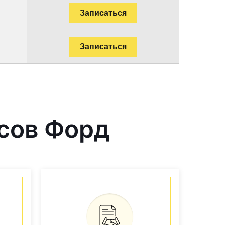
Записаться
Записаться
сов Форд