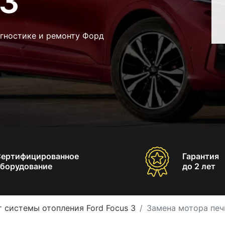
 3
агностике и ремонту Форд
Сертифицированное
Гарантия
борудование
до 2 лет
 системы отопления Ford Focus 3
Замена мотора печк