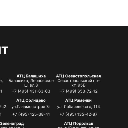
нт
АТЦ Балашиха
АТЦ Севастопольская
е,
Балашиха, Леоновское
Севастопольский пр-
ш. вл.8
кт, 95Б
31
+7 (495) 431-63-63
+7 (499) 653-72-12
АТЦ Солнцево
АТЦ Раменки
2с2
ул.Главмосстроя 7а
ул. Лобачевского, 114
1
+7 (495) 125-38-41
+7 (495) 135-42-87
 Зеленоград
АТЦ Подольск
вая аллея, 4,
пр-т Юных ленинцев