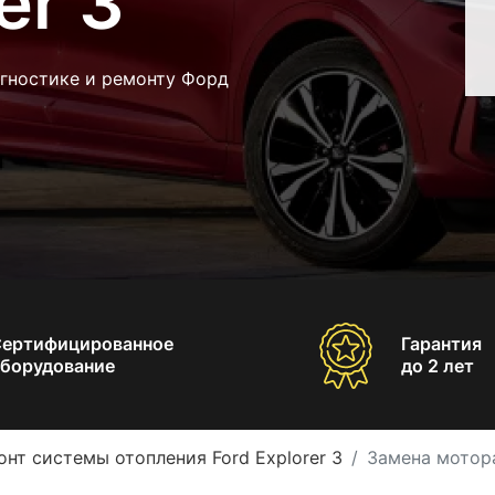
er 3
агностике и ремонту Форд
Сертифицированное
Гарантия
борудование
до 2 лет
онт системы отопления Ford Explorer 3
Замена мотора