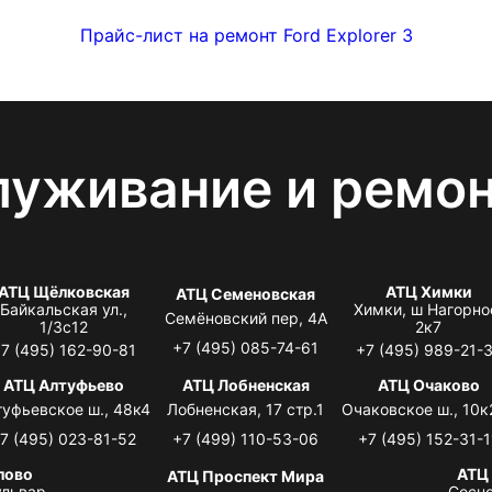
Прайс-лист на ремонт Ford Explorer 3
луживание и ремо
АТЦ Щёлковская
АТЦ Химки
АТЦ Семеновская
Байкальская ул.,
Химки, ш Нагорно
Семёновский пер, 4А
1/3с12
2к7
+7 (495) 085-74-61
7 (495) 162-90-81
+7 (495) 989-21-
АТЦ Алтуфьево
АТЦ Лобненская
АТЦ Очаково
туфьевское ш., 48к4
Лобненская, 17 стр.1
Очаковское ш., 10к
7 (495) 023-81-52
+7 (499) 110-53-06
+7 (495) 152-31-1
лово
АТЦ
АТЦ Проспект Мира
львар,
Сосно