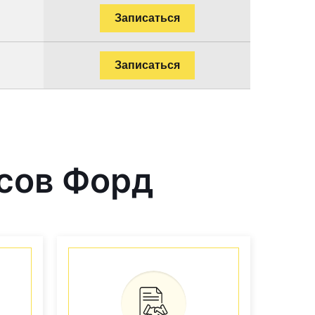
Записаться
Записаться
сов Форд