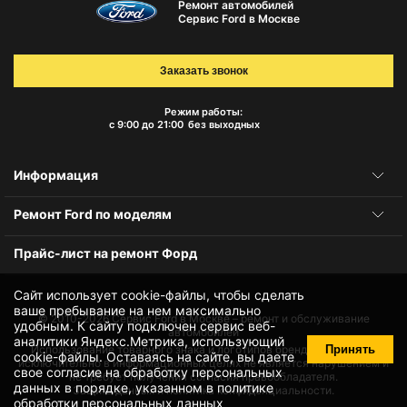
Ремонт автомобилей
Сервис Ford в Москве
Заказать звонок
Режим работы:
с 9:00 до 21:00
без выходных
Информация
Ремонт Ford по моделям
Прайс-лист на ремонт Форд
Сайт использует cookie-файлы, чтобы сделать
ваше пребывание на нем максимально
© 2010-2026
Сервис Ford в Москве – ремонт и обслуживание
удобным. К cайту подключен сервис веб-
автомобилей
аналитики Яндекс.Метрика, использующий
Принять
Использование товарного знака и логотипов бренда происходит
cookie-файлы
. Оставаясь на сайте, вы даете
исключительно в информационных целях не является нарушением и
свое
согласие на обработку персональных
не требует получения согласия правообладателя.
данных
в порядке, указанном в
политике
Защита данных и политика конфиденциальности.
обработки персональных данных