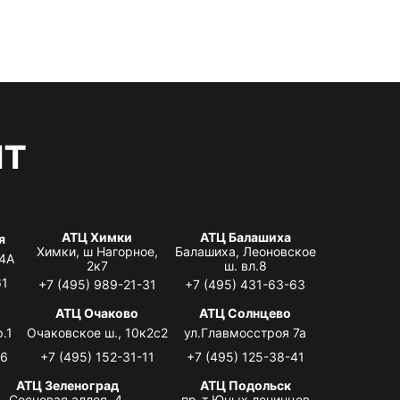
нт
АТЦ Химки
АТЦ Балашиха
я
Химки, ш Нагорное,
Балашиха, Леоновское
 4А
2к7
ш. вл.8
61
+7 (495) 989-21-31
+7 (495) 431-63-63
я
АТЦ Очаково
АТЦ Солнцево
.1
Очаковское ш., 10к2с2
ул.Главмосстроя 7а
06
+7 (495) 152-31-11
+7 (495) 125-38-41
АТЦ Зеленоград
АТЦ Подольск
Сосновая аллея, 4,
пр-т Юных ленинцев