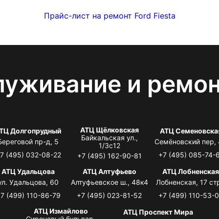
Прайс-лист на ремонт Ford Fiesta
луживание и ремо
АТЦ Щёлковская
ТЦ Долгопрудный
АТЦ Семеновска
Байкальская ул.,
Береговой пр-д, 5
Семёновский пер,
1/3с12
7 (495) 032-08-22
+7 (495) 085-74-
+7 (495) 162-90-81
АТЦ Удальцова
АТЦ Алтуфьево
АТЦ Лобненска
ул. Удальцова, 60
Алтуфьевское ш., 48к4
Лобненская, 17 стр
7 (499) 110-86-79
+7 (495) 023-81-52
+7 (499) 110-53-
АТЦ Измайлово
АТЦ Проспект Мира
Сиреневый бульвар,