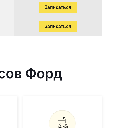
Записаться
Записаться
сов Форд