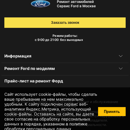
Ремонт автомобилей
Сервис Ford в Москве
Заказать звонок
Режим работы:
с 9:00 до 21:00
без выходных
Информация
Ремонт Ford по моделям
Прайс-лист на ремонт Форд
Сайт использует cookie-файлы, чтобы сделать
ваше пребывание на нем максимально
© 2010-2026
Сервис Ford в Москве – ремонт и обслуживание
удобным. К cайту подключен сервис веб-
автомобилей
аналитики Яндекс.Метрика, использующий
Принять
Использование товарного знака и логотипов бренда происходит
cookie-файлы
. Оставаясь на сайте, вы даете
исключительно в информационных целях не является нарушением и
свое
согласие на обработку персональных
не требует получения согласия правообладателя.
данных
в порядке, указанном в
политике
Защита данных и политика конфиденциальности.
обработки персональных данных