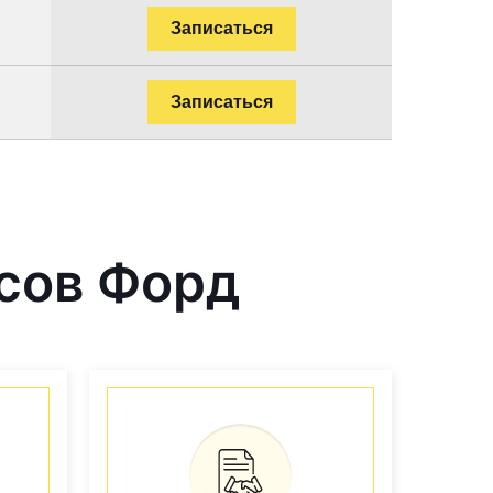
Записаться
Записаться
сов Форд