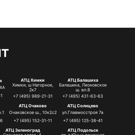
нт
АТЦ Химки
АТЦ Балашиха
я
Химки, ш Нагорное,
Балашиха, Леоновское
 4А
2к7
ш. вл.8
61
+7 (495) 989-21-31
+7 (495) 431-63-63
я
АТЦ Очаково
АТЦ Солнцево
.1
Очаковское ш., 10к2с2
ул.Главмосстроя 7а
06
+7 (495) 152-31-11
+7 (495) 125-38-41
АТЦ Зеленоград
АТЦ Подольск
Сосновая аллея, 4,
пр-т Юных ленинцев