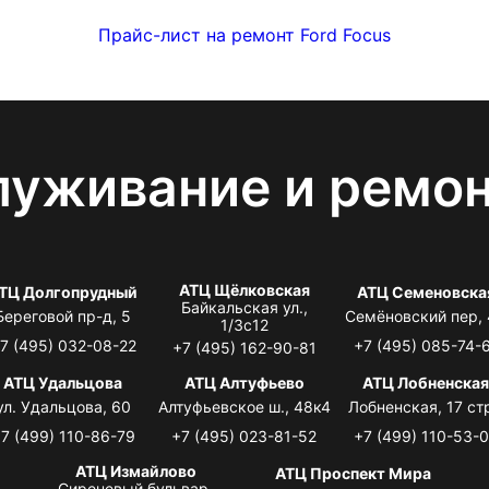
Прайс-лист на ремонт Ford Focus
луживание и ремо
АТЦ Щёлковская
ТЦ Долгопрудный
АТЦ Семеновска
Байкальская ул.,
Береговой пр-д, 5
Семёновский пер,
1/3с12
7 (495) 032-08-22
+7 (495) 085-74-
+7 (495) 162-90-81
АТЦ Удальцова
АТЦ Алтуфьево
АТЦ Лобненска
ул. Удальцова, 60
Алтуфьевское ш., 48к4
Лобненская, 17 стр
7 (499) 110-86-79
+7 (495) 023-81-52
+7 (499) 110-53-
АТЦ Измайлово
АТЦ Проспект Мира
Сиреневый бульвар,