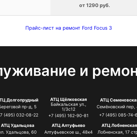
от 1290 руб.
Прайс-лист на ремонт Ford Focus 3
луживание и ремо
АТЦ Щёлковская
ТЦ Долгопрудный
АТЦ Семеновска
Байкальская ул.,
Береговой пр-д, 5
Семёновский пер,
1/3с12
7 (495) 032-08-22
+7 (495) 085-74-
+7 (495) 162-90-81
АТЦ Удальцова
АТЦ Алтуфьево
АТЦ Лобненска
ул. Удальцова, 60
Алтуфьевское ш., 48к4
Лобненская, 17 стр