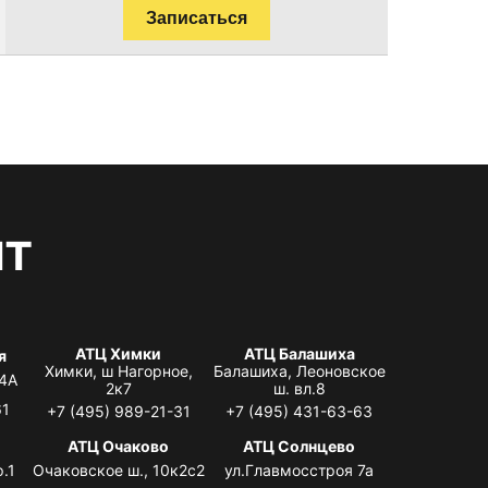
Записаться
нт
АТЦ Химки
АТЦ Балашиха
я
Химки, ш Нагорное,
Балашиха, Леоновское
 4А
2к7
ш. вл.8
61
+7 (495) 989-21-31
+7 (495) 431-63-63
я
АТЦ Очаково
АТЦ Солнцево
.1
Очаковское ш., 10к2с2
ул.Главмосстроя 7а