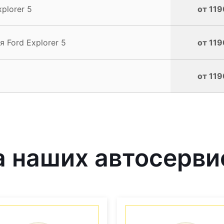
plorer 5
от 119
 Ford Explorer 5
от 119
от 119
 наших автосерви