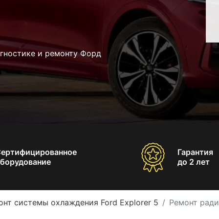
агностике и ремонту Форд
Сертифицированное
Гарантия
борудование
до 2 лет
онт системы охлаждения Ford Explorer 5
Ремонт ради