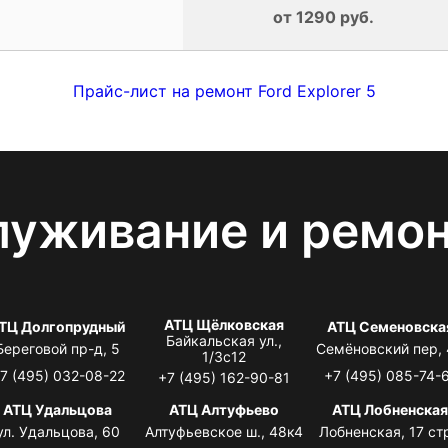
от 1290 руб.
Прайс-лист на ремонт Ford Explorer 5
луживание и ремо
АТЦ Щёлковская
ТЦ Долгопрудный
АТЦ Семеновска
Байкальская ул.,
Береговой пр-д, 5
Семёновский пер,
1/3с12
7 (495) 032-08-22
+7 (495) 085-74-
+7 (495) 162-90-81
АТЦ Удальцова
АТЦ Алтуфьево
АТЦ Лобненска
ул. Удальцова, 60
Алтуфьевское ш., 48к4
Лобненская, 17 стр