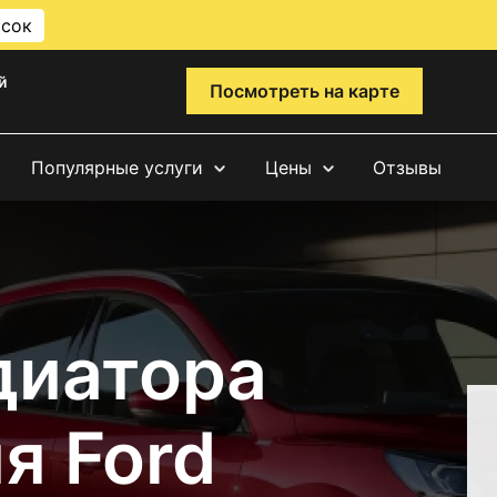
исок
й
Посмотреть на карте
Популярные услуги
Цены
Отзывы
диатора
я Ford