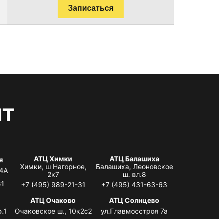
Записаться
нт
АТЦ Химки
АТЦ Балашиха
я
Химки, ш Нагорное,
Балашиха, Леоновское
 4А
2к7
ш. вл.8
61
+7 (495) 989-21-31
+7 (495) 431-63-63
я
АТЦ Очаково
АТЦ Солнцево
.1
Очаковское ш., 10к2с2
ул.Главмосстроя 7а