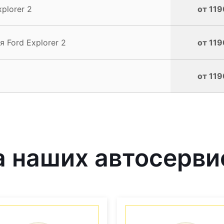
plorer 2
от 119
 Ford Explorer 2
от 119
от 119
 наших автосерви