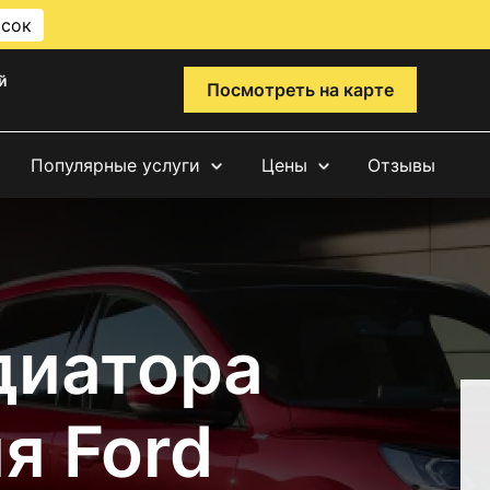
исок
й
Посмотреть на карте
Популярные услуги
Цены
Отзывы
диатора
я Ford