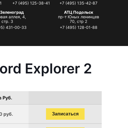
1
+7 (495) 125-38-41
+7 (495) 135-42-87
 Зеленоград
АТЦ Подольск
вая аллея, 4,
пр-т Юных ленинцев
стр. 3
70, стр 2
95) 431-00-33
+7 (495) 128-01-88
rd Explorer 2
в Руб.
0 руб.
Записаться