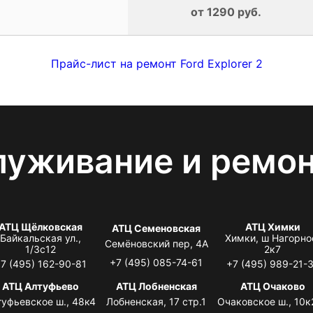
от 1290 руб.
Прайс-лист на ремонт Ford Explorer 2
луживание и ремо
АТЦ Щёлковская
АТЦ Химки
АТЦ Семеновская
Байкальская ул.,
Химки, ш Нагорно
Семёновский пер, 4А
1/3с12
2к7
+7 (495) 085-74-61
7 (495) 162-90-81
+7 (495) 989-21-
АТЦ Алтуфьево
АТЦ Лобненская
АТЦ Очаково
туфьевское ш., 48к4
Лобненская, 17 стр.1
Очаковское ш., 10к