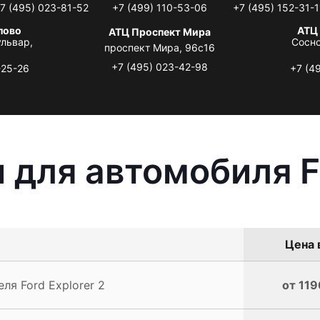
7 (495) 023-81-52
+7 (499) 110-53-06
+7 (495) 152-31-1
лово
АТЦ
АТЦ Проспект Мира
львар,
Сосно
проспект Мира, 96с16
+7 (495) 023-42-98
-25-26
+7 (4
 для автомобиля Fo
Цена 
ля Ford Explorer 2
от 119