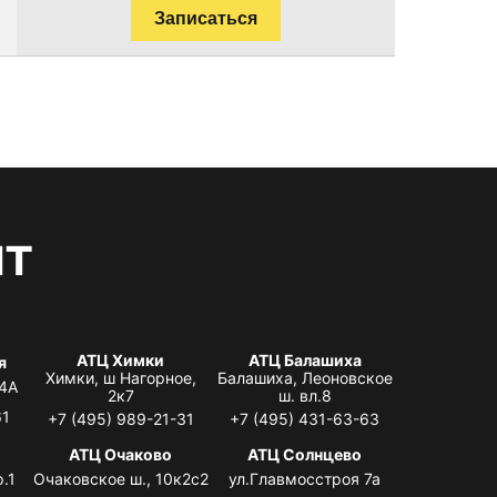
Записаться
нт
АТЦ Химки
АТЦ Балашиха
я
Химки, ш Нагорное,
Балашиха, Леоновское
 4А
2к7
ш. вл.8
61
+7 (495) 989-21-31
+7 (495) 431-63-63
я
АТЦ Очаково
АТЦ Солнцево
.1
Очаковское ш., 10к2с2
ул.Главмосстроя 7а