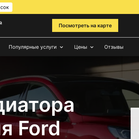
исок
й
Посмотреть на карте
Популярные услуги
Цены
Отзывы
диатора
я Ford