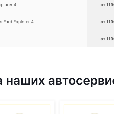
plorer 4
от 119
 Ford Explorer 4
от 119
от 119
 наших автосерви