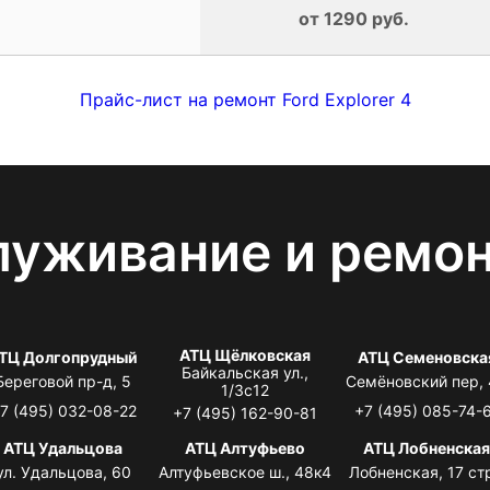
от 1290 руб.
Прайс-лист на ремонт Ford Explorer 4
луживание и ремо
АТЦ Щёлковская
ТЦ Долгопрудный
АТЦ Семеновска
Байкальская ул.,
Береговой пр-д, 5
Семёновский пер,
1/3с12
7 (495) 032-08-22
+7 (495) 085-74-
+7 (495) 162-90-81
АТЦ Удальцова
АТЦ Алтуфьево
АТЦ Лобненска
ул. Удальцова, 60
Алтуфьевское ш., 48к4
Лобненская, 17 стр