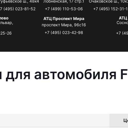
туфьевское ш., 48к4
Лобненская, 17 стр.1
Очаковское ш., 10к
7 (495) 023-81-52
+7 (499) 110-53-06
+7 (495) 152-31-1
лово
АТЦ
АТЦ Проспект Мира
львар,
Сосно
проспект Мира, 96с16
+7 (495) 023-42-98
-25-26
+7 (4
 для автомобиля F
Ц