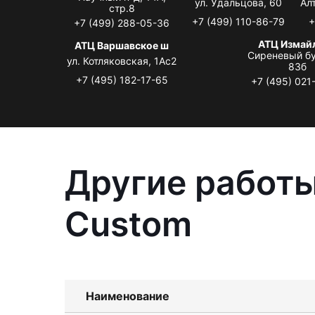
ул. Удальцова, 60
Ал
стр.8
+7 (499) 110-86-79
+
+7 (499) 288-05-36
АТЦ Измай
АТЦ Варшавское ш
Сиреневый бу
ул. Котляковская, 1Ас2
83б
+7 (495) 182-17-65
+7 (495) 021
Другие работы
Custom
Наименование