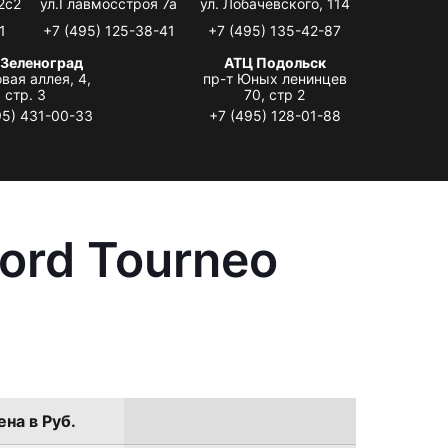
2с2
ул.Главмосстроя 7а
ул. Лобачевского, 114
1
+7 (495) 125-38-41
+7 (495) 135-42-87
 Зеленоград
АТЦ Подольск
вая аллея, 4,
пр-т Юных ленинцев
стр. 3
70, стр 2
95) 431-00-33
+7 (495) 128-01-88
ord Tourneo
ена в Руб.