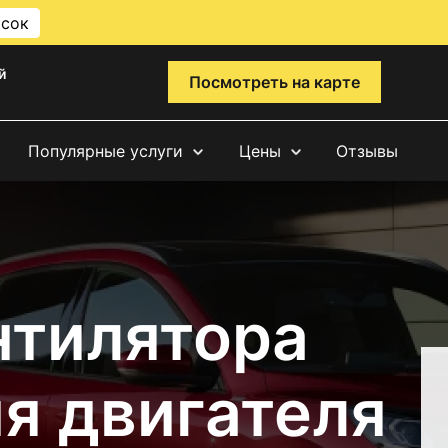
исок
й
Посмотреть на карте
Популярные услуги
Цены
Отзывы
нтилятора
я двигателя