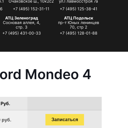
.1
Очаковское ш., 10к2с2
ул.Главмосстроя 7а
06
+7 (495) 152-31-11
+7 (495) 125-38-41
АТЦ Зеленоград
АТЦ Подольск
Сосновая аллея, 4,
пр-т Юных ленинцев
стр. 3
70, стр 2
+7 (495) 431-00-33
+7 (495) 128-01-88
ord Mondeo 4
 Руб.
 руб.
Записаться