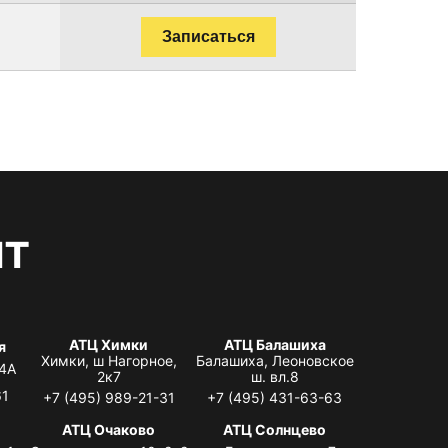
Записаться
нт
АТЦ Химки
АТЦ Балашиха
я
Химки, ш Нагорное,
Балашиха, Леоновское
 4А
2к7
ш. вл.8
61
+7 (495) 989-21-31
+7 (495) 431-63-63
я
АТЦ Очаково
АТЦ Солнцево