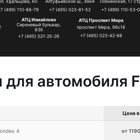
ул. Удальцова, 60
Алтуфьевское ш., 48к4
Лобненская, 17 стр
7 (499) 110-86-79
+7 (495) 023-81-52
+7 (499) 110-53-
АТЦ Измайлово
АТЦ Проспект Мира
Сиреневый бульвар,
2
проспект Мира, 96с16
83б
+7 (495) 023-42-98
+7 (495) 021-25-26
 для автомобиля F
Цена в
Mondeo 4
от 1190