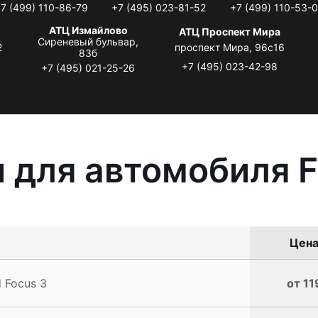
7 (499) 110-86-79
+7 (495) 023-81-52
+7 (499) 110-53-
АТЦ Измайлово
АТЦ Проспект Мира
Сиреневый бульвар,
2
проспект Мира, 96с16
83б
+7 (495) 023-42-98
+7 (495) 021-25-26
 для автомобиля F
Цена
 Focus 3
от 11