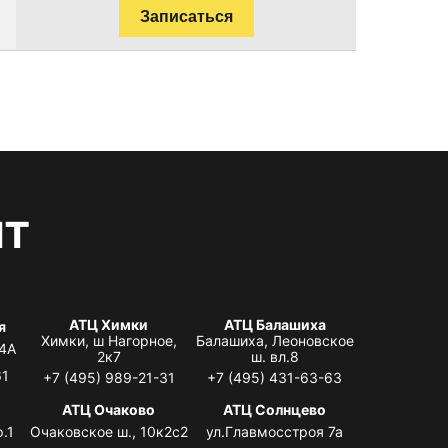
Записаться
нт
АТЦ Химки
АТЦ Балашиха
я
Химки, ш Нагорное,
Балашиха, Леоновское
 4А
2к7
ш. вл.8
61
+7 (495) 989-21-31
+7 (495) 431-63-63
я
АТЦ Очаково
АТЦ Солнцево
.1
Очаковское ш., 10к2с2
ул.Главмосстроя 7а