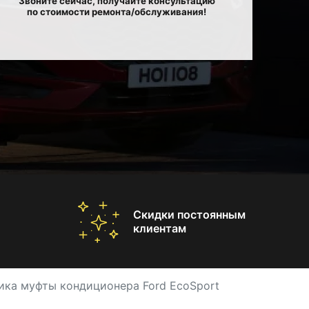
Звоните сейчас, получайте консультацию
по стоимости ремонта/обслуживания!
Скидки постоянным
клиентам
ика муфты кондиционера Ford EcoSport