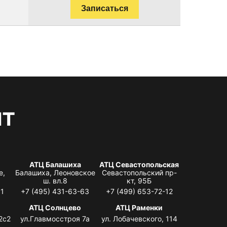
Записаться
нт
АТЦ Балашиха
АТЦ Севастопольская
е,
Балашиха, Леоновское
Севастопольский пр-
ш. вл.8
кт, 95Б
31
+7 (495) 431-63-63
+7 (499) 653-72-12
АТЦ Солнцево
АТЦ Раменки
2с2
ул.Главмосстроя 7а
ул. Лобачевского, 114