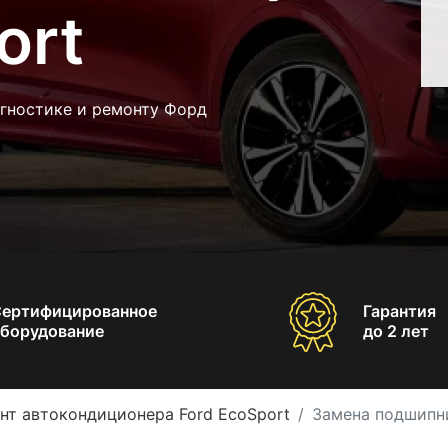
ort
агностике и ремонту Форд
Сертифицированное
Гарантия
борудование
до 2 лет
нт автокондиционера Ford EcoSport
Замена подшипн