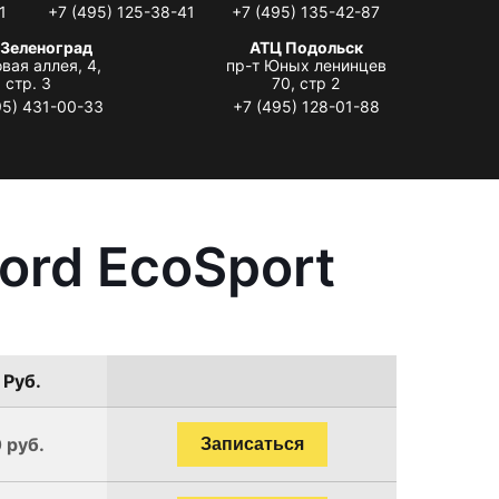
1
+7 (495) 125-38-41
+7 (495) 135-42-87
 Зеленоград
АТЦ Подольск
вая аллея, 4,
пр-т Юных ленинцев
стр. 3
70, стр 2
95) 431-00-33
+7 (495) 128-01-88
ord EcoSport
 Руб.
 руб.
Записаться