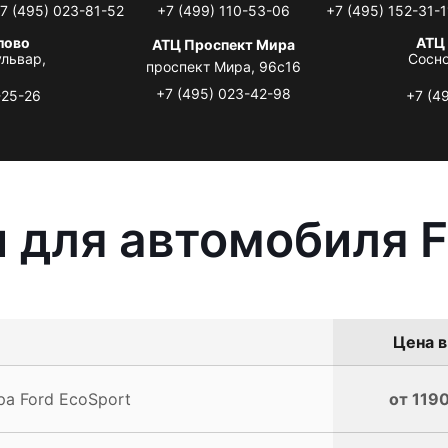
7 (495) 023-81-52
+7 (499) 110-53-06
+7 (495) 152-31-1
лово
АТЦ
АТЦ Проспект Мира
львар,
Сосно
проспект Мира, 96с16
+7 (495) 023-42-98
-25-26
+7 (4
 для автомобиля F
Цена в
а Ford EcoSport
от 1190