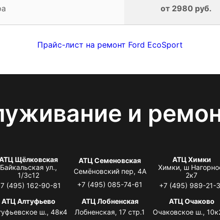
ра
от 2980 руб.
Прайс-лист на ремонт Ford EcoSport
луживание и ремо
АТЦ Щёлковская
АТЦ Химки
АТЦ Семеновская
Байкальская ул.,
Химки, ш Нагорно
Семёновский пер, 4А
1/3с12
2к7
+7 (495) 085-74-61
7 (495) 162-90-81
+7 (495) 989-21-
АТЦ Алтуфьево
АТЦ Лобненская
АТЦ Очаково
туфьевское ш., 48к4
Лобненская, 17 стр.1
Очаковское ш., 10к