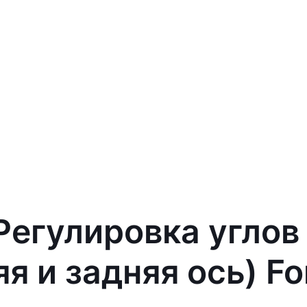
 Регулировка углов
яя и задняя ось) F