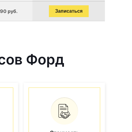
190 руб.
Записаться
сов Форд