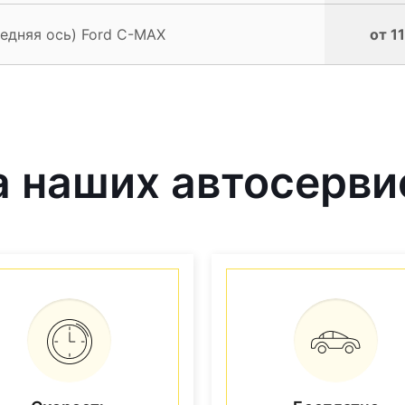
редняя ось) Ford C-MAX
от 1
 наших автосерви