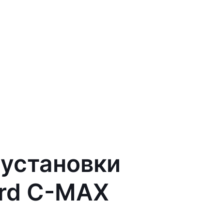
 установки
ord C-MAX