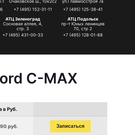
.1
Очаковское ш., 10к2с2
ул.Главмосстроя 7а
06
+7 (495) 152-31-11
+7 (495) 125-38-41
АТЦ Зеленоград
АТЦ Подольск
Сосновая аллея, 4,
пр-т Юных ленинцев
стр. 3
70, стр 2
+7 (495) 431-00-33
+7 (495) 128-01-88
Ford C-MAX
 в Руб.
190 руб.
Записаться