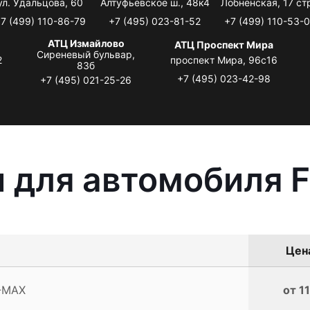
ул. Удальцова, 60
Алтуфьевское ш., 48к4
Лобненская, 17 стр
7 (499) 110-86-79
+7 (495) 023-81-52
+7 (499) 110-53-
АТЦ Измайлово
АТЦ Проспект Мира
Сиреневый бульвар,
2
проспект Мира, 96с16
83б
+7 (495) 023-42-98
+7 (495) 021-25-26
 для автомобиля 
Цена
C-MAX
от 1