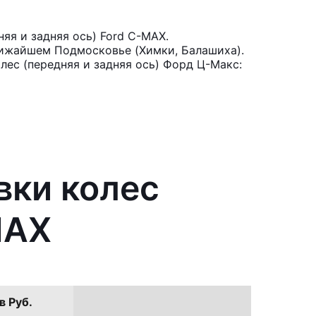
яя и задняя ось) Ford C-MAX.
лижайшем Подмосковье (Химки, Балашиха).
лес (передняя и задняя ось) Форд Ц-Макс:
вки колес
MAX
в Руб.