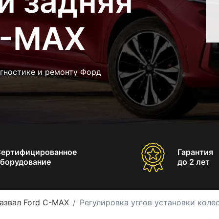
и задняя
C-MAX
агностике и ремонту Форд
Сертифицированное
Гарантия
борудование
до 2 лет
азвал Ford C-MAX
Регулировка углов установки колес