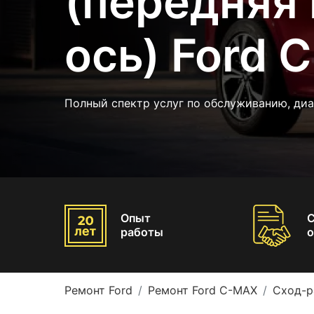
(передняя 
ось) Ford 
Полный спектр услуг по обслуживанию, ди
Опыт
работы
о
Ремонт Ford
Ремонт Ford C-MAX
Сход-р