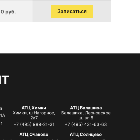
0 руб.
Записаться
нт
АТЦ Химки
АТЦ Балашиха
я
Химки, ш Нагорное,
Балашиха, Леоновское
 4А
2к7
ш. вл.8
61
+7 (495) 989-21-31
+7 (495) 431-63-63
я
АТЦ Очаково
АТЦ Солнцево