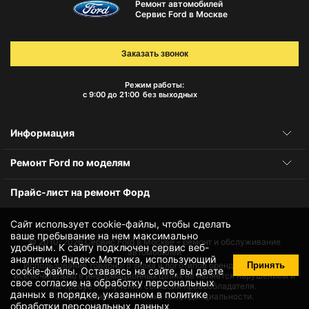
Ремонт автомобилей
Сервис Ford в Москве
Заказать звонок
Режим работы:
с 9:00 до 21:00
без выходных
Информация
Ремонт Ford по моделям
Прайс-лист на ремонт Форд
Сайт использует cookie-файлы, чтобы сделать
ваше пребывание на нем максимально
© 2010-2026
Сервис Ford в Москве – ремонт и обслуживание
удобным. К cайту подключен сервис веб-
автомобилей
аналитики Яндекс.Метрика, использующий
Принять
Использование товарного знака и логотипов бренда происходит
cookie-файлы
. Оставаясь на сайте, вы даете
исключительно в информационных целях не является нарушением и
свое
согласие на обработку персональных
не требует получения согласия правообладателя.
данных
в порядке, указанном в
политике
Защита данных и политика конфиденциальности.
обработки персональных данных