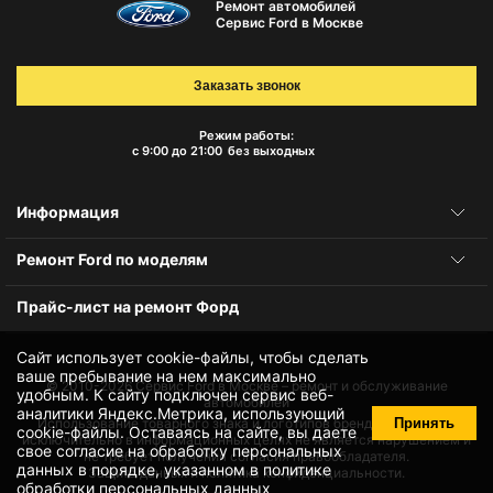
Ремонт автомобилей
Сервис Ford в Москве
Заказать звонок
Режим работы:
с 9:00 до 21:00
без выходных
Информация
Ремонт Ford по моделям
Прайс-лист на ремонт Форд
Сайт использует cookie-файлы, чтобы сделать
ваше пребывание на нем максимально
© 2010-2026
Сервис Ford в Москве – ремонт и обслуживание
удобным. К cайту подключен сервис веб-
автомобилей
аналитики Яндекс.Метрика, использующий
Принять
Использование товарного знака и логотипов бренда происходит
cookie-файлы
. Оставаясь на сайте, вы даете
исключительно в информационных целях не является нарушением и
свое
согласие на обработку персональных
не требует получения согласия правообладателя.
данных
в порядке, указанном в
политике
Защита данных и политика конфиденциальности.
обработки персональных данных