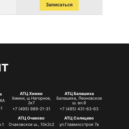
Записаться
нт
АТЦ Химки
АТЦ Балашиха
я
Химки, ш Нагорное,
Балашиха, Леоновское
 4А
2к7
ш. вл.8
61
+7 (495) 989-21-31
+7 (495) 431-63-63
я
АТЦ Очаково
АТЦ Солнцево
.1
Очаковское ш., 10к2с2
ул.Главмосстроя 7а