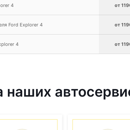
orer 4
от 119
ля Ford Explorer 4
от 119
plorer 4
от 119
 наших автосерви