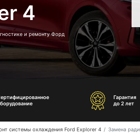
er 4
агностике и ремонту Форд
Сертифицированное
Гарантия
борудование
до 2 лет
онт системы охлаждения Ford Explorer 4
Замена ради