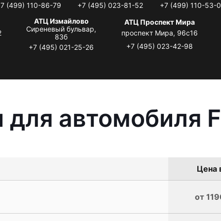
7 (499) 110-86-79
+7 (495) 023-81-52
+7 (499) 110-53-
АТЦ Измайлово
АТЦ Проспект Мира
Сиреневый бульвар,
2
проспект Мира, 96с16
83б
+7 (495) 023-42-98
+7 (495) 021-25-26
 для автомобиля Fo
Цена 
от 119