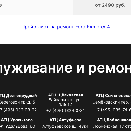
я
от 2490 руб.
Прайс-лист на ремонт Ford Explorer 4
луживание и ремо
АТЦ Щёлковская
ТЦ Долгопрудный
АТЦ Семеновска
Байкальская ул.,
Береговой пр-д, 5
Семёновский пер,
1/3с12
7 (495) 032-08-22
+7 (495) 085-74-
+7 (495) 162-90-81
АТЦ Удальцова
АТЦ Алтуфьево
АТЦ Лобненска
ул. Удальцова, 60
Алтуфьевское ш., 48к4
Лобненская, 17 стр