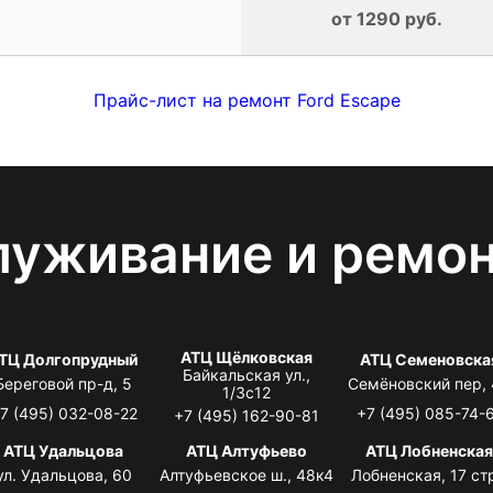
от 1290 руб.
Прайс-лист на ремонт Ford Escape
луживание и ремо
АТЦ Щёлковская
ТЦ Долгопрудный
АТЦ Семеновска
Байкальская ул.,
Береговой пр-д, 5
Семёновский пер,
1/3с12
7 (495) 032-08-22
+7 (495) 085-74-
+7 (495) 162-90-81
АТЦ Удальцова
АТЦ Алтуфьево
АТЦ Лобненска
ул. Удальцова, 60
Алтуфьевское ш., 48к4
Лобненская, 17 стр