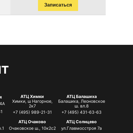
Записаться
нт
АТЦ Химки
АТЦ Балашиха
я
Химки, ш Нагорное,
Балашиха, Леоновское
 4А
2к7
ш. вл.8
61
+7 (495) 989-21-31
+7 (495) 431-63-63
я
АТЦ Очаково
АТЦ Солнцево
.1
Очаковское ш., 10к2с2
ул.Главмосстроя 7а