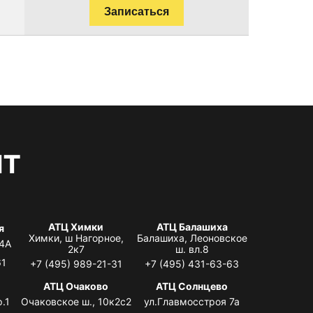
Записаться
нт
АТЦ Химки
АТЦ Балашиха
я
Химки, ш Нагорное,
Балашиха, Леоновское
 4А
2к7
ш. вл.8
61
+7 (495) 989-21-31
+7 (495) 431-63-63
я
АТЦ Очаково
АТЦ Солнцево
.1
Очаковское ш., 10к2с2
ул.Главмосстроя 7а