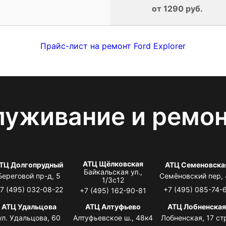
от 1290 руб.
Прайс-лист на ремонт Ford Explorer
луживание и ремо
АТЦ Щёлковская
ТЦ Долгопрудный
АТЦ Семеновска
Байкальская ул.,
Береговой пр-д, 5
Семёновский пер,
1/3с12
7 (495) 032-08-22
+7 (495) 085-74-
+7 (495) 162-90-81
АТЦ Удальцова
АТЦ Алтуфьево
АТЦ Лобненска
ул. Удальцова, 60
Алтуфьевское ш., 48к4
Лобненская, 17 стр