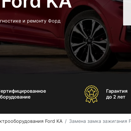
Ford KA
агностике и ремонту Форд
Сертифицированное
Гарантия
борудование
до 2 лет
ктрооборудования Ford KA
Замена замка зажигания F