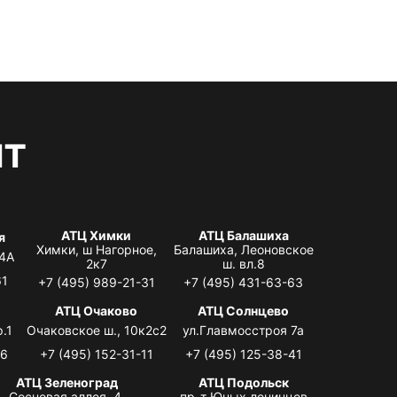
нт
АТЦ Химки
АТЦ Балашиха
я
Химки, ш Нагорное,
Балашиха, Леоновское
 4А
2к7
ш. вл.8
61
+7 (495) 989-21-31
+7 (495) 431-63-63
я
АТЦ Очаково
АТЦ Солнцево
.1
Очаковское ш., 10к2с2
ул.Главмосстроя 7а
06
+7 (495) 152-31-11
+7 (495) 125-38-41
АТЦ Зеленоград
АТЦ Подольск
Сосновая аллея, 4,
пр-т Юных ленинцев