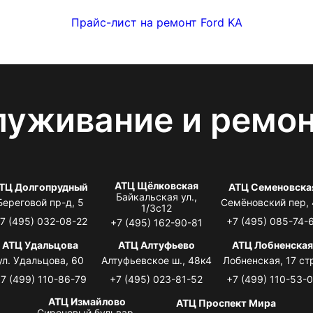
Прайс-лист на ремонт Ford KA
луживание и ремо
АТЦ Щёлковская
ТЦ Долгопрудный
АТЦ Семеновска
Байкальская ул.,
Береговой пр-д, 5
Семёновский пер,
1/3с12
7 (495) 032-08-22
+7 (495) 085-74-
+7 (495) 162-90-81
АТЦ Удальцова
АТЦ Алтуфьево
АТЦ Лобненска
ул. Удальцова, 60
Алтуфьевское ш., 48к4
Лобненская, 17 стр
7 (499) 110-86-79
+7 (495) 023-81-52
+7 (499) 110-53-
АТЦ Измайлово
АТЦ Проспект Мира
Сиреневый бульвар,