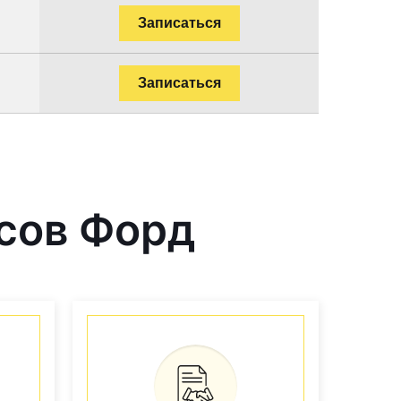
Записаться
Записаться
сов Форд