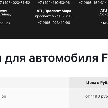
7 (495) 023-81-52
+7 (499) 110-53-06
+7 (495) 152-31-1
лово
АТЦ
АТЦ Проспект Мира
львар,
Сосно
проспект Мира, 96с16
+7 (495) 023-42-98
-25-26
+7 (4
 для автомобиля F
Цена в Руб
ion
от 1190 руб