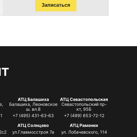
Записаться
нт
АТЦ Балашиха
АТЦ Севастопольская
е,
Балашиха, Леоновское
Севастопольский пр-
ш. вл.8
кт, 95Б
31
+7 (495) 431-63-63
+7 (499) 653-72-12
АТЦ Солнцево
АТЦ Раменки
2с2
ул.Главмосстроя 7а
ул. Лобачевского, 114