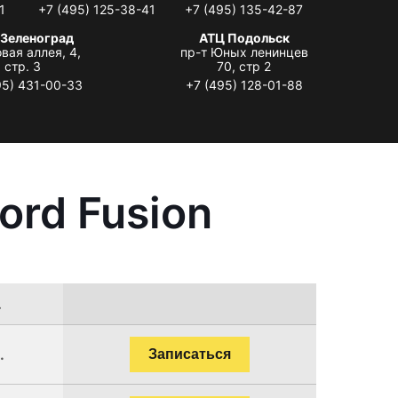
1
+7 (495) 125-38-41
+7 (495) 135-42-87
 Зеленоград
АТЦ Подольск
вая аллея, 4,
пр-т Юных ленинцев
стр. 3
70, стр 2
95) 431-00-33
+7 (495) 128-01-88
ord Fusion
.
.
Записаться